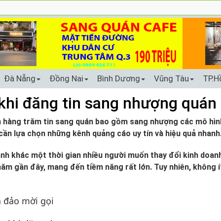
Đà Nẵng
Đồng Nai
Bình Dương
Vũng Tàu
TP.H
khi đăng tin sang nhượng quán
n hàng trăm tin sang quán bao gồm sang nhượng các mô hìn
 cần lựa chọn những kênh quảng cáo uy tín và hiệu quả nhanh
anh khác một thời gian nhiều người
muốn thay đổi kinh doanh
ăm gần đây, mang đến tiềm năng rất lớn. Tuy nhiên, không 
a đảo mời gọi