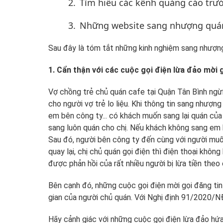
2.
Tìm hiểu các kênh quảng cáo trướ
3.
Những website sang nhượng quán
Sau đây là tóm tắt những kinh nghiệm sang nhượng
1. Cẩn thận với các cuộc gọi điện lừa đảo mời 
Vợ chồng trẻ chủ quán cafe tại Quận Tân Bình ngừn
cho người vợ trẻ lo liệu. Khi thông tin sang nhượ
em bên công ty... có khách muốn sang lại quán củ
sang luôn quán cho chị. Nếu khách không sang em ho
Sau đó, người bên công ty đến cùng với người muốn 
quay lại, chị chủ quán gọi điện thì điện thoại khô
được phản hồi của rất nhiều người bị lừa tiền theo
Bên cạnh đó, những cuộc gọi điện mời gọi đăng tin 
gian của người chủ quán. Với Nghị định 91/2020/NĐ-
Hãy cảnh giác với những cuộc gọi điện lừa đảo hứ