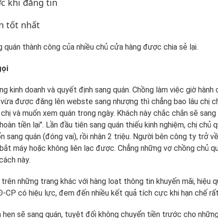
c khi đăng tin
 tốt nhất
 quán thành công của nhiều chủ cửa hàng được chia sẻ lại.
gọi
g kinh doanh và quyết định sang quán. Chồng làm việc giờ hành 
ng vừa được đăng lên webste sang nhượng thì chẳng bao lâu chị c
a chị và muốn xem quán trong ngày. Khách này chắc chắn sẽ sang 
àn tiền lại". Lần đầu tiên sang quán thiếu kinh nghiệm, chị chủ 
sang quán (đóng vai), rồi nhận 2 triệu. Người bên công ty trở về
ng bắt máy hoặc không liên lạc được. Chẳng những vợ chồng chủ qu
 cách này.
trên những trang khác với hàng loạt thông tin khuyến mãi, hiệu q
CP có hiệu lực, đem đến nhiều kết quả tích cực khi hạn chế rất 
a hẹn sẽ sang quán, tuyệt đối không chuyển tiền trước cho nhữn