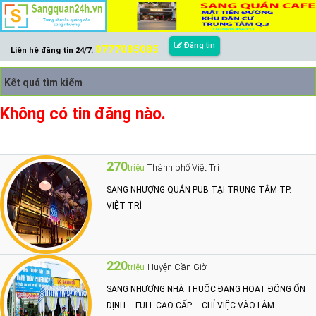
Đăng tin
0777085085
Liên hệ đăng tin 24/7:
Kết quả tìm kiếm
Không có tin đăng nào.
270
Thành phố Việt Trì
triệu
SANG NHƯỢNG QUÁN PUB TẠI TRUNG TÂM TP.
VIỆT TRÌ
220
Huyện Cần Giờ
triệu
SANG NHƯỢNG NHÀ THUỐC ĐANG HOẠT ĐỘNG ỔN
ĐỊNH – FULL CAO CẤP – CHỈ VIỆC VÀO LÀM