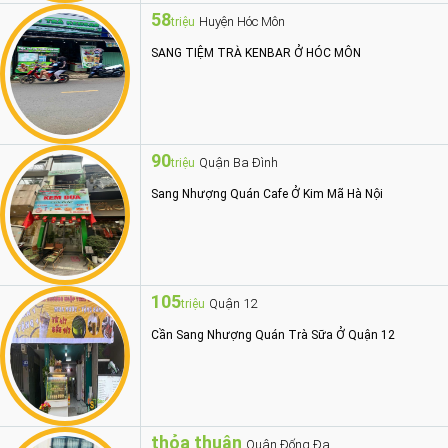
58
Huyện Hóc Môn
triệu
SANG TIỆM TRÀ KENBAR Ở HÓC MÔN
90
Quận Ba Đình
triệu
Sang Nhượng Quán Cafe Ở Kim Mã Hà Nội
105
Quận 12
triệu
Cần Sang Nhượng Quán Trà Sữa Ở Quận 12
thỏa thuận
Quận Đống Đa