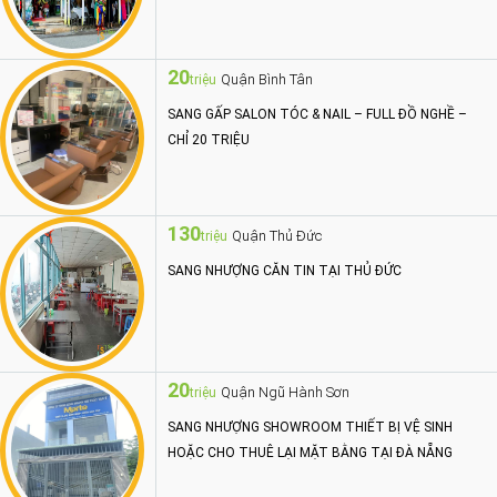
20
Quận Bình Tân
triệu
SANG GẤP SALON TÓC & NAIL – FULL ĐỒ NGHỀ –
CHỈ 20 TRIỆU
130
Quận Thủ Đức
triệu
SANG NHƯỢNG CĂN TIN TẠI THỦ ĐỨC
20
Quận Ngũ Hành Sơn
triệu
SANG NHƯỢNG SHOWROOM THIẾT BỊ VỆ SINH
HOẶC CHO THUÊ LẠI MẶT BẰNG TẠI ĐÀ NẴNG