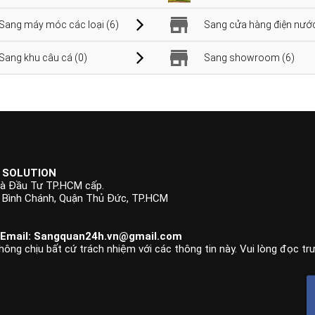
Sang máy móc các loại (6)
Sang cửa hàng điện nước
Sang khu câu cá (0)
Sang showroom (6)
 SOLUTION
à Đầu Tư TP.HCM cấp.
p Bình Chánh, Quận Thủ Đức, TP.HCM
 Email:
Sangquan24h.vn@gmail.com
hông chịu bất cứ trách nhiệm với các thông tin này. Vui lòng đọc tr