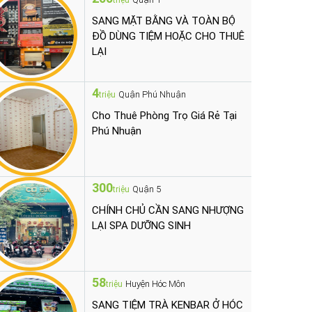
triệu
SANG MẶT BẰNG VÀ TOÀN BỘ
ĐỒ DÙNG TIỆM HOẶC CHO THUÊ
LẠI
4
Quận Phú Nhuận
triệu
Cho Thuê Phòng Trọ Giá Rẻ Tại
Phú Nhuận
300
Quận 5
triệu
CHÍNH CHỦ CẦN SANG NHƯỢNG
LẠI SPA DƯỠNG SINH
58
Huyện Hóc Môn
triệu
SANG TIỆM TRÀ KENBAR Ở HÓC