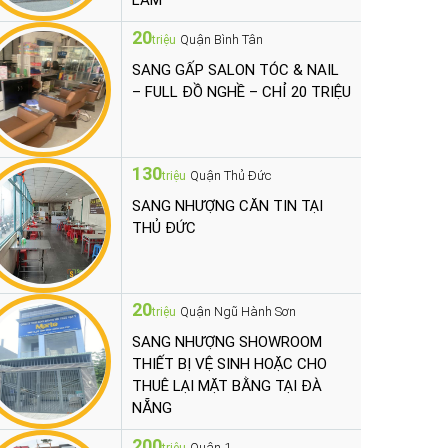
LÀM
20
Quận Bình Tân
triệu
SANG GẤP SALON TÓC & NAIL
– FULL ĐỒ NGHỀ – CHỈ 20 TRIỆU
130
Quận Thủ Đức
triệu
SANG NHƯỢNG CĂN TIN TẠI
THỦ ĐỨC
20
Quận Ngũ Hành Sơn
triệu
SANG NHƯỢNG SHOWROOM
THIẾT BỊ VỆ SINH HOẶC CHO
THUÊ LẠI MẶT BẰNG TẠI ĐÀ
NẴNG
200
Quận 1