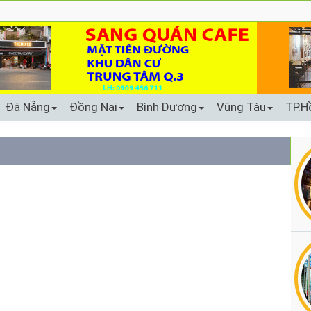
Đà Nẵng
Đồng Nai
Bình Dương
Vũng Tàu
TP.H