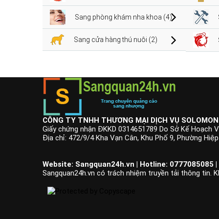
Sang phòng khám nha khoa (4)
Sang cửa hàng thú nuôi (2)
CÔNG TY TNHH THƯƠNG MẠI DỊCH VỤ SOLOMON
Giấy chứng nhận ĐKKD 0314651789 Do Sở Kế Hoạch V
Địa chỉ: 472/9/4 Kha Vạn Cân, Khu Phố 9, Phường Hiệ
Website: Sangquan24h.vn | Hotline: 0777085085 |
Sangquan24h.vn có trách nhiệm truyền tải thông tin. K