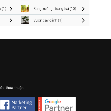
 (1)
Sang xưởng - trang trại (10)
Vườn cây cảnh (1)
ước thỏa thuận.