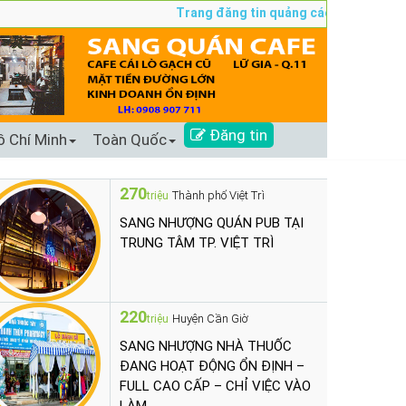
Trang đăng tin quảng cáo sang nhượng số 
Đăng tin
ồ Chí Minh
Toàn Quốc
270
Thành phố Việt Trì
triệu
SANG NHƯỢNG QUÁN PUB TẠI
TRUNG TÂM TP. VIỆT TRÌ
220
Huyện Cần Giờ
triệu
SANG NHƯỢNG NHÀ THUỐC
ĐANG HOẠT ĐỘNG ỔN ĐỊNH –
FULL CAO CẤP – CHỈ VIỆC VÀO