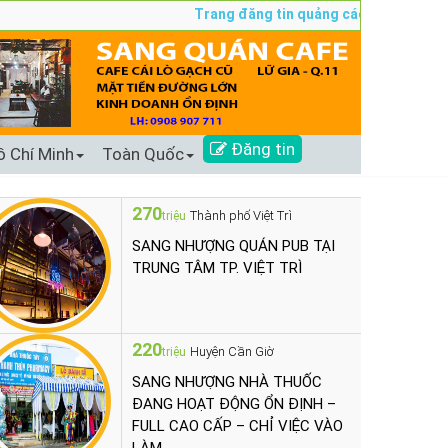
Trang đăng tin quảng cáo sang nhượng số 
Đăng tin
ồ Chí Minh
Toàn Quốc
270
Thành phố Việt Trì
triệu
SANG NHƯỢNG QUÁN PUB TẠI
TRUNG TÂM TP. VIỆT TRÌ
220
Huyện Cần Giờ
triệu
SANG NHƯỢNG NHÀ THUỐC
ĐANG HOẠT ĐỘNG ỔN ĐỊNH –
FULL CAO CẤP – CHỈ VIỆC VÀO