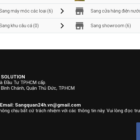
Sang máy móc các loại (6)
Sang cửa hàng điện nước
Sang khu câu cá (0)
Sang showroom (6)
 SOLUTION
à Đầu Tư TP.HCM cấp.
p Bình Chánh, Quận Thủ Đức, TP.HCM
 Email:
Sangquan24h.vn@gmail.com
hông chịu bất cứ trách nhiệm với các thông tin này. Vui lòng đọc tr