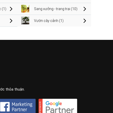
 (1)
Sang xưởng - trang trại (10)
Vườn cây cảnh (1)
ước thỏa thuận.