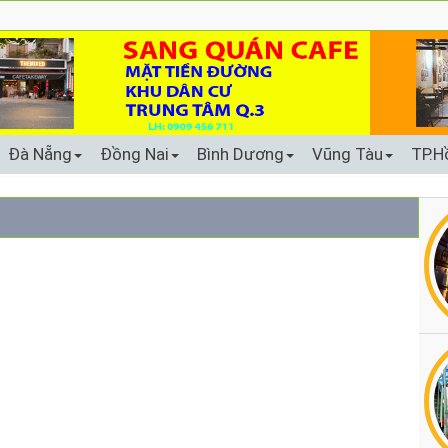
Đà Nẵng
Đồng Nai
Bình Dương
Vũng Tàu
TP.H