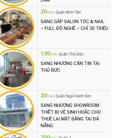
LÀM
20
Quận Bình Tân
triệu
SANG GẤP SALON TÓC & NAIL
– FULL ĐỒ NGHỀ – CHỈ 20 TRIỆU
130
Quận Thủ Đức
triệu
SANG NHƯỢNG CĂN TIN TẠI
THỦ ĐỨC
20
Quận Ngũ Hành Sơn
triệu
SANG NHƯỢNG SHOWROOM
THIẾT BỊ VỆ SINH HOẶC CHO
THUÊ LẠI MẶT BẰNG TẠI ĐÀ
NẴNG
200
Quận 1