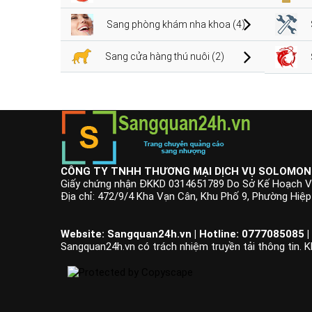
Sang phòng khám nha khoa (4)
Sang cửa hàng thú nuôi (2)
CÔNG TY TNHH THƯƠNG MẠI DỊCH VỤ SOLOMON
Giấy chứng nhận ĐKKD 0314651789 Do Sở Kế Hoạch V
Địa chỉ: 472/9/4 Kha Vạn Cân, Khu Phố 9, Phường Hiệ
Website: Sangquan24h.vn | Hotline: 0777085085 |
Sangquan24h.vn có trách nhiệm truyền tải thông tin. K