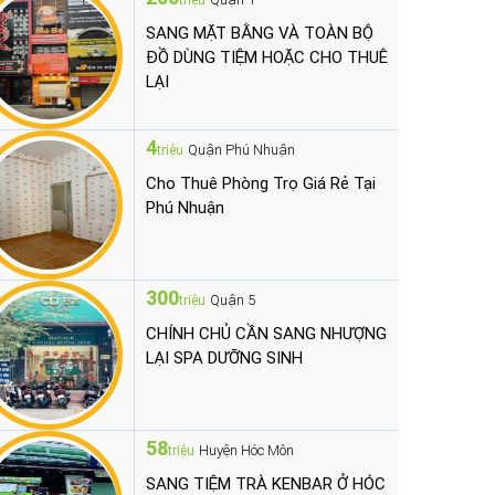
triệu
SANG MẶT BẰNG VÀ TOÀN BỘ
ĐỒ DÙNG TIỆM HOẶC CHO THUÊ
LẠI
4
Quận Phú Nhuận
triệu
Cho Thuê Phòng Trọ Giá Rẻ Tại
Phú Nhuận
300
Quận 5
triệu
CHÍNH CHỦ CẦN SANG NHƯỢNG
LẠI SPA DƯỠNG SINH
58
Huyện Hóc Môn
triệu
SANG TIỆM TRÀ KENBAR Ở HÓC