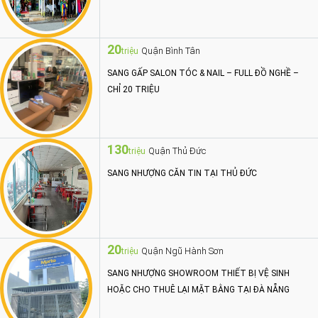
20
Quận Bình Tân
triệu
SANG GẤP SALON TÓC & NAIL – FULL ĐỒ NGHỀ –
CHỈ 20 TRIỆU
130
Quận Thủ Đức
triệu
SANG NHƯỢNG CĂN TIN TẠI THỦ ĐỨC
20
Quận Ngũ Hành Sơn
triệu
SANG NHƯỢNG SHOWROOM THIẾT BỊ VỆ SINH
HOẶC CHO THUÊ LẠI MẶT BẰNG TẠI ĐÀ NẴNG