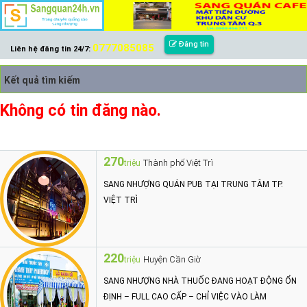
Đăng tin
0777085085
Liên hệ đăng tin 24/7:
Kết quả tìm kiếm
Không có tin đăng nào.
270
Thành phố Việt Trì
triệu
SANG NHƯỢNG QUÁN PUB TẠI TRUNG TÂM TP.
VIỆT TRÌ
220
Huyện Cần Giờ
triệu
SANG NHƯỢNG NHÀ THUỐC ĐANG HOẠT ĐỘNG ỔN
ĐỊNH – FULL CAO CẤP – CHỈ VIỆC VÀO LÀM