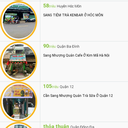
58
Huyện Hóc Môn
triệu
SANG TIỆM TRÀ KENBAR Ở HÓC MÔN
90
Quận Ba Đình
triệu
Sang Nhượng Quán Cafe Ở Kim Mã Hà Nội
105
Quận 12
triệu
Cần Sang Nhượng Quán Trà Sữa Ở Quận 12
thỏa thuận
Quận Đống Đa