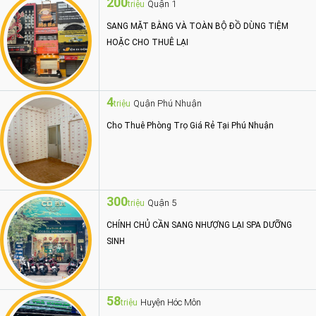
200
Quận 1
triệu
SANG MẶT BẰNG VÀ TOÀN BỘ ĐỒ DÙNG TIỆM
HOẶC CHO THUÊ LẠI
4
Quận Phú Nhuận
triệu
Cho Thuê Phòng Trọ Giá Rẻ Tại Phú Nhuận
300
Quận 5
triệu
CHÍNH CHỦ CẦN SANG NHƯỢNG LẠI SPA DƯỠNG
SINH
58
Huyện Hóc Môn
triệu