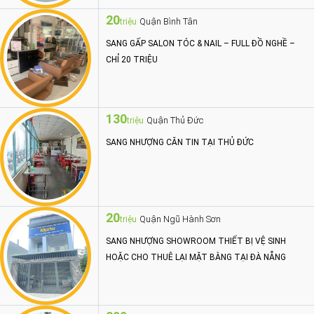
20
Quận Bình Tân
triệu
SANG GẤP SALON TÓC & NAIL – FULL ĐỒ NGHỀ –
CHỈ 20 TRIỆU
130
Quận Thủ Đức
triệu
SANG NHƯỢNG CĂN TIN TẠI THỦ ĐỨC
20
Quận Ngũ Hành Sơn
triệu
SANG NHƯỢNG SHOWROOM THIẾT BỊ VỆ SINH
HOẶC CHO THUÊ LẠI MẶT BẰNG TẠI ĐÀ NẴNG