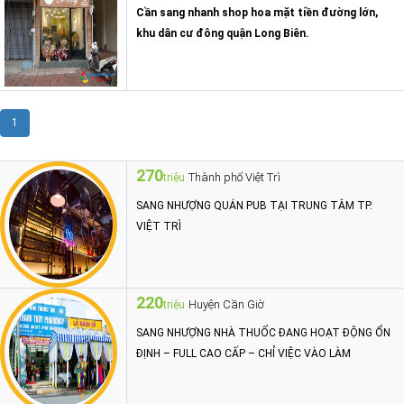
Cần sang nhanh shop hoa mặt tiền đường lớn,
khu dân cư đông quận Long Biên.
1
270
Thành phố Việt Trì
triệu
SANG NHƯỢNG QUÁN PUB TẠI TRUNG TÂM TP.
VIỆT TRÌ
220
Huyện Cần Giờ
triệu
SANG NHƯỢNG NHÀ THUỐC ĐANG HOẠT ĐỘNG ỔN
ĐỊNH – FULL CAO CẤP – CHỈ VIỆC VÀO LÀM