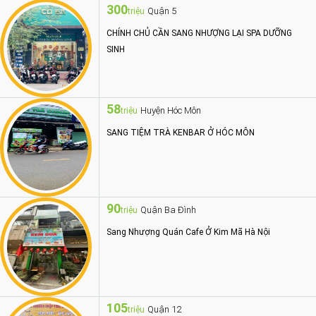
300
Quận 5
triệu
CHÍNH CHỦ CẦN SANG NHƯỢNG LẠI SPA DƯỠNG
SINH
58
Huyện Hóc Môn
triệu
SANG TIỆM TRÀ KENBAR Ở HÓC MÔN
90
Quận Ba Đình
triệu
Sang Nhượng Quán Cafe Ở Kim Mã Hà Nội
105
Quận 12
triệu