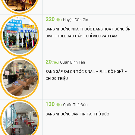
220
Huyện Cần Giờ
triệu
SANG NHƯỢNG NHÀ THUỐC ĐANG HOẠT ĐỘNG ỔN
ĐỊNH – FULL CAO CẤP – CHỈ VIỆC VÀO LÀM
20
Quận Bình Tân
triệu
SANG GẤP SALON TÓC & NAIL – FULL ĐỒ NGHỀ –
CHỈ 20 TRIỆU
130
Quận Thủ Đức
triệu
SANG NHƯỢNG CĂN TIN TẠI THỦ ĐỨC