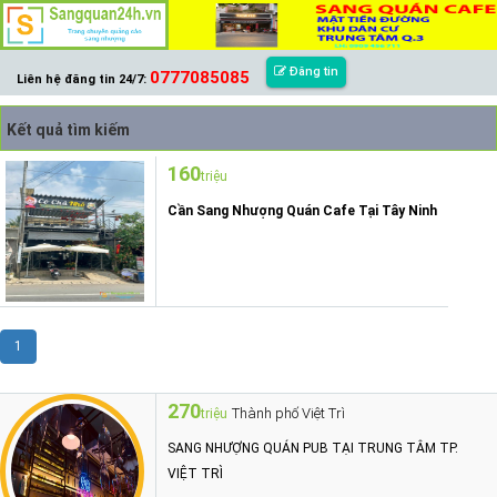
Đăng tin
0777085085
Liên hệ đăng tin 24/7:
Kết quả tìm kiếm
160
triệu
Cần Sang Nhượng Quán Cafe Tại Tây Ninh
1
270
Thành phố Việt Trì
triệu
SANG NHƯỢNG QUÁN PUB TẠI TRUNG TÂM TP.
VIỆT TRÌ