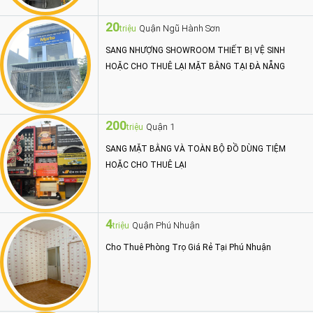
20
Quận Ngũ Hành Sơn
triệu
SANG NHƯỢNG SHOWROOM THIẾT BỊ VỆ SINH
HOẶC CHO THUÊ LẠI MẶT BẰNG TẠI ĐÀ NẴNG
200
Quận 1
triệu
SANG MẶT BẰNG VÀ TOÀN BỘ ĐỒ DÙNG TIỆM
HOẶC CHO THUÊ LẠI
4
Quận Phú Nhuận
triệu
Cho Thuê Phòng Trọ Giá Rẻ Tại Phú Nhuận