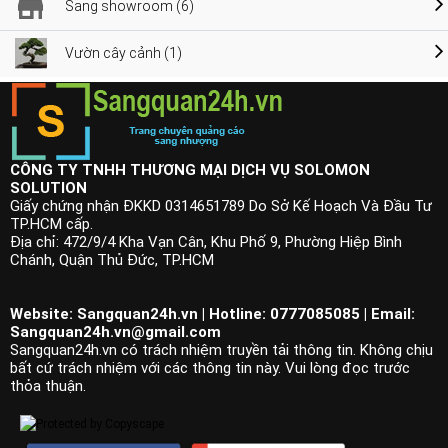
Sang showroom (6)
Vườn cây cảnh (1)
CÔNG TY TNHH THƯƠNG MẠI DỊCH VỤ SOLOMON
SOLUTION
Giấy chứng nhận ĐKKD 0314651789 Do Sở Kế Hoạch Và Đầu Tư
TP.HCM cấp.
Địa chỉ: 472/9/4 Kha Vạn Cân, Khu Phố 9, Phường Hiệp Bình
Chánh, Quận Thủ Đức, TP.HCM
Website: Sangquan24h.vn | Hotline: 0777085085 | Email:
Sangquan24h.vn@gmail.com
Sangquan24h.vn có trách nhiệm truyền tải thông tin. Không chịu
bất cứ trách nhiệm với các thông tin này. Vui lòng đọc trước
thỏa thuận.