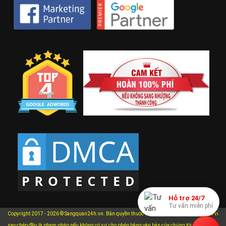
Hỗ trợ 24/7
Tư vấn miễn phí
Copyright 2017 - 2026 © Sangquan24h.vn. Bản quyền thuộc về Sangquan24h.vn. Mọi hành vi
xem chi
sao chép đều là phạm pháp nếu không có sự cho phép bằng văn bản của chúng tôi.