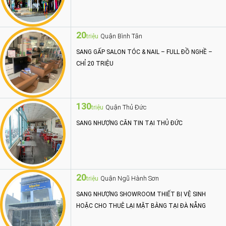
20
Quận Bình Tân
triệu
SANG GẤP SALON TÓC & NAIL – FULL ĐỒ NGHỀ –
CHỈ 20 TRIỆU
130
Quận Thủ Đức
triệu
SANG NHƯỢNG CĂN TIN TẠI THỦ ĐỨC
20
Quận Ngũ Hành Sơn
triệu
SANG NHƯỢNG SHOWROOM THIẾT BỊ VỆ SINH
HOẶC CHO THUÊ LẠI MẶT BẰNG TẠI ĐÀ NẴNG