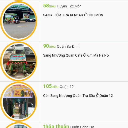
58
Huyện Hóc Môn
triệu
SANG TIỆM TRÀ KENBAR Ở HÓC MÔN
90
Quận Ba Đình
triệu
Sang Nhượng Quán Cafe Ở Kim Mã Hà Nội
105
Quận 12
triệu
Cần Sang Nhượng Quán Trà Sữa Ở Quận 12
thỏa thuận
Quận Đống Đa