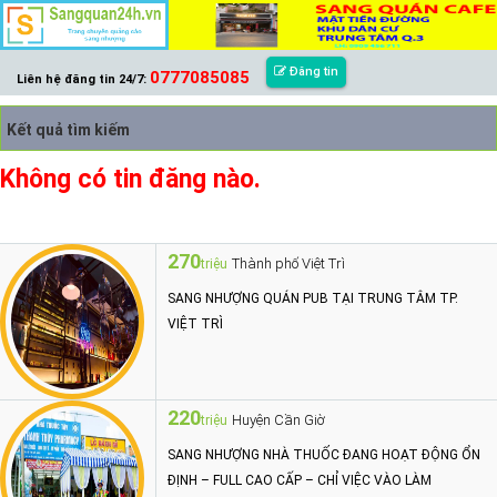
Đăng tin
0777085085
Liên hệ đăng tin 24/7:
Kết quả tìm kiếm
Không có tin đăng nào.
270
Thành phố Việt Trì
triệu
SANG NHƯỢNG QUÁN PUB TẠI TRUNG TÂM TP.
VIỆT TRÌ
220
Huyện Cần Giờ
triệu
SANG NHƯỢNG NHÀ THUỐC ĐANG HOẠT ĐỘNG ỔN
ĐỊNH – FULL CAO CẤP – CHỈ VIỆC VÀO LÀM