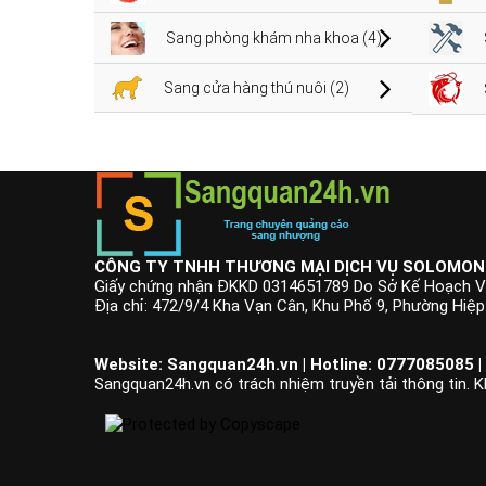
Sang phòng khám nha khoa (4)
Sang cửa hàng thú nuôi (2)
CÔNG TY TNHH THƯƠNG MẠI DỊCH VỤ SOLOMON
Giấy chứng nhận ĐKKD 0314651789 Do Sở Kế Hoạch V
Địa chỉ: 472/9/4 Kha Vạn Cân, Khu Phố 9, Phường Hiệ
Website: Sangquan24h.vn | Hotline: 0777085085 |
Sangquan24h.vn có trách nhiệm truyền tải thông tin. K