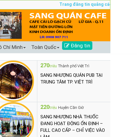
Trang đăng tin quảng cáo sang nhượng số 
Đăng tin
ồ Chí Minh
Toàn Quốc
270
Thành phố Việt Trì
triệu
SANG NHƯỢNG QUÁN PUB TẠI
TRUNG TÂM TP. VIỆT TRÌ
220
Huyện Cần Giờ
triệu
SANG NHƯỢNG NHÀ THUỐC
ĐANG HOẠT ĐỘNG ỔN ĐỊNH –
FULL CAO CẤP – CHỈ VIỆC VÀO