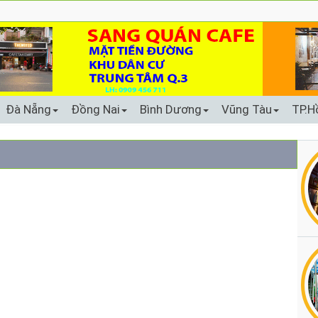
Đà Nẵng
Đồng Nai
Bình Dương
Vũng Tàu
TP.H