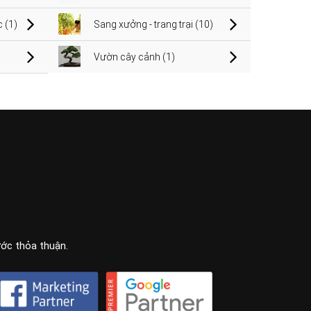
 (1)
Sang xưởng - trang trại (10)
Vườn cây cảnh (1)
ước thỏa thuận.