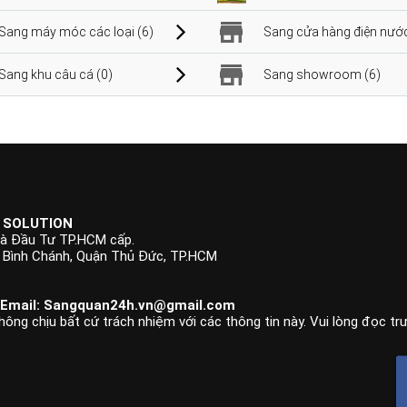
Sang máy móc các loại (6)
Sang cửa hàng điện nước
Sang khu câu cá (0)
Sang showroom (6)
 SOLUTION
à Đầu Tư TP.HCM cấp.
p Bình Chánh, Quận Thủ Đức, TP.HCM
 Email:
Sangquan24h.vn@gmail.com
hông chịu bất cứ trách nhiệm với các thông tin này. Vui lòng đọc tr