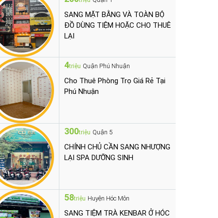
triệu
SANG MẶT BẰNG VÀ TOÀN BỘ
ĐỒ DÙNG TIỆM HOẶC CHO THUÊ
LẠI
4
Quận Phú Nhuận
triệu
Cho Thuê Phòng Trọ Giá Rẻ Tại
Phú Nhuận
300
Quận 5
triệu
CHÍNH CHỦ CẦN SANG NHƯỢNG
LẠI SPA DƯỠNG SINH
58
Huyện Hóc Môn
triệu
SANG TIỆM TRÀ KENBAR Ở HÓC