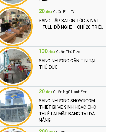
LÀM
20
Quận Bình Tân
triệu
SANG GẤP SALON TÓC & NAIL
– FULL ĐỒ NGHỀ – CHỈ 20 TRIỆU
130
Quận Thủ Đức
triệu
SANG NHƯỢNG CĂN TIN TẠI
THỦ ĐỨC
20
Quận Ngũ Hành Sơn
triệu
SANG NHƯỢNG SHOWROOM
THIẾT BỊ VỆ SINH HOẶC CHO
THUÊ LẠI MẶT BẰNG TẠI ĐÀ
NẴNG
200
Quận 1