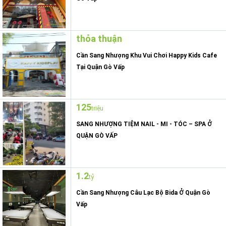
thỏa thuận
Cần Sang Nhượng Khu Vui Chơi Happy Kids Cafe
Tại Quận Gò Vấp
125
triệu
SANG NHƯỢNG TIỆM NAIL - MI - TÓC – SPA Ở
QUẬN GÒ VẤP
1.2
tỷ
Cần Sang Nhượng Câu Lạc Bộ Bida Ở Quận Gò
Vấp