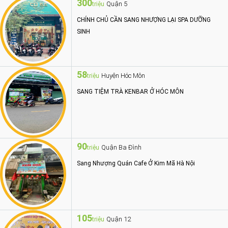
300
Quận 5
triệu
CHÍNH CHỦ CẦN SANG NHƯỢNG LẠI SPA DƯỠNG
SINH
58
Huyện Hóc Môn
triệu
SANG TIỆM TRÀ KENBAR Ở HÓC MÔN
90
Quận Ba Đình
triệu
Sang Nhượng Quán Cafe Ở Kim Mã Hà Nội
105
Quận 12
triệu