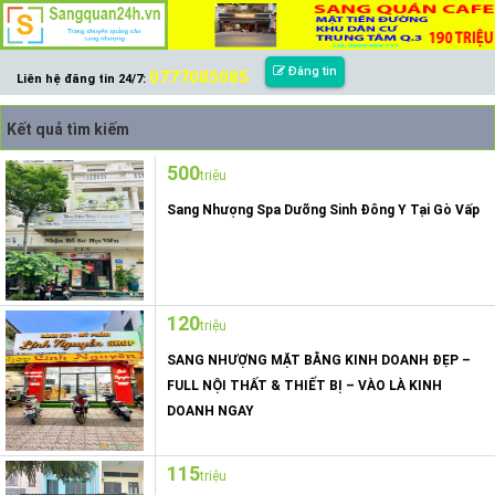
Đăng tin
0777085085
Liên hệ đăng tin 24/7:
Kết quả tìm kiếm
500
triệu
Sang Nhượng Spa Dưỡng Sinh Đông Y Tại Gò Vấp
120
triệu
SANG NHƯỢNG MẶT BẰNG KINH DOANH ĐẸP –
FULL NỘI THẤT & THIẾT BỊ – VÀO LÀ KINH
DOANH NGAY
115
triệu