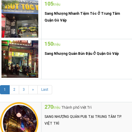
105
triệu
Sang Nhượng Nhanh Tiệm Tóc Ở Trung Tâm
Quận Gò Vấp
150
triệu
Sang Nhượng Quán Bún Đậu Ở Quận Gò Vấp
1
2
3
»
Last
270
Thành phố Việt Trì
triệu
SANG NHƯỢNG QUÁN PUB TẠI TRUNG TÂM TP.
VIỆT TRÌ