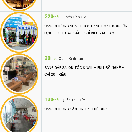
220
Huyện Cần Giờ
triệu
SANG NHƯỢNG NHÀ THUỐC ĐANG HOẠT ĐỘNG ỔN
ĐỊNH – FULL CAO CẤP – CHỈ VIỆC VÀO LÀM
20
Quận Bình Tân
triệu
SANG GẤP SALON TÓC & NAIL – FULL ĐỒ NGHỀ –
CHỈ 20 TRIỆU
130
Quận Thủ Đức
triệu
SANG NHƯỢNG CĂN TIN TẠI THỦ ĐỨC