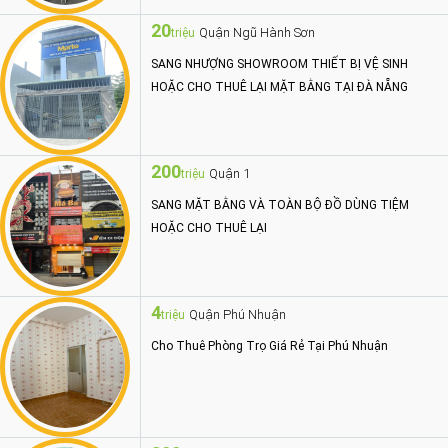
20
Quận Ngũ Hành Sơn
triệu
SANG NHƯỢNG SHOWROOM THIẾT BỊ VỆ SINH
HOẶC CHO THUÊ LẠI MẶT BẰNG TẠI ĐÀ NẴNG
200
Quận 1
triệu
SANG MẶT BẰNG VÀ TOÀN BỘ ĐỒ DÙNG TIỆM
HOẶC CHO THUÊ LẠI
4
Quận Phú Nhuận
triệu
Cho Thuê Phòng Trọ Giá Rẻ Tại Phú Nhuận