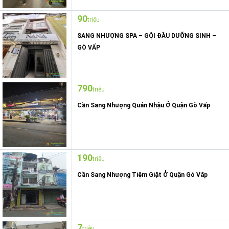
90
triệu
SANG NHƯỢNG SPA – GỘI ĐẦU DƯỠNG SINH –
GÒ VẤP
790
triệu
Cần Sang Nhượng Quán Nhậu Ở Quận Gò Vấp
190
triệu
Cần Sang Nhượng Tiệm Giặt Ở Quận Gò Vấp
7
triệu