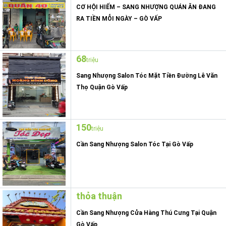
CƠ HỘI HIẾM – SANG NHƯỢNG QUÁN ĂN ĐANG
RA TIỀN MỖI NGÀY – GÒ VẤP
68
triệu
Sang Nhượng Salon Tóc Mặt Tiền Đường Lê Văn
Thọ Quận Gò Vấp
150
triệu
Cần Sang Nhượng Salon Tóc Tại Gò Vấp
thỏa thuận
Cần Sang Nhượng Cửa Hàng Thú Cưng Tại Quận
Gò Vấp