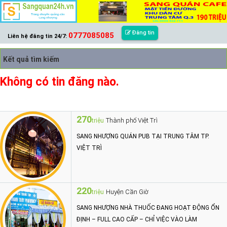
Đăng tin
0777085085
Liên hệ đăng tin 24/7:
Kết quả tìm kiếm
Không có tin đăng nào.
270
Thành phố Việt Trì
triệu
SANG NHƯỢNG QUÁN PUB TẠI TRUNG TÂM TP.
VIỆT TRÌ
220
Huyện Cần Giờ
triệu
SANG NHƯỢNG NHÀ THUỐC ĐANG HOẠT ĐỘNG ỔN
ĐỊNH – FULL CAO CẤP – CHỈ VIỆC VÀO LÀM