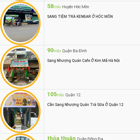
58
Huyện Hóc Môn
triệu
SANG TIỆM TRÀ KENBAR Ở HÓC MÔN
90
Quận Ba Đình
triệu
Sang Nhượng Quán Cafe Ở Kim Mã Hà Nội
105
Quận 12
triệu
Cần Sang Nhượng Quán Trà Sữa Ở Quận 12
thỏa thuận
Quận Đống Đa