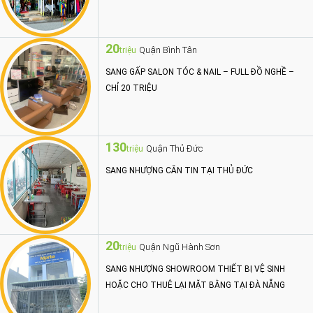
20
Quận Bình Tân
triệu
SANG GẤP SALON TÓC & NAIL – FULL ĐỒ NGHỀ –
CHỈ 20 TRIỆU
130
Quận Thủ Đức
triệu
SANG NHƯỢNG CĂN TIN TẠI THỦ ĐỨC
20
Quận Ngũ Hành Sơn
triệu
SANG NHƯỢNG SHOWROOM THIẾT BỊ VỆ SINH
HOẶC CHO THUÊ LẠI MẶT BẰNG TẠI ĐÀ NẴNG