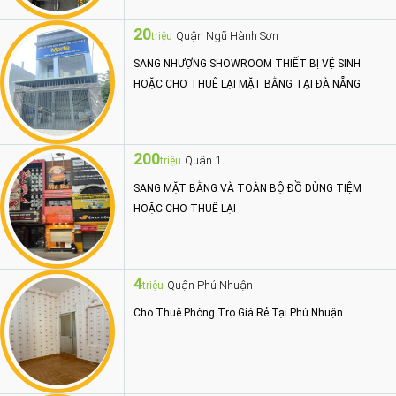
20
Quận Ngũ Hành Sơn
triệu
SANG NHƯỢNG SHOWROOM THIẾT BỊ VỆ SINH
HOẶC CHO THUÊ LẠI MẶT BẰNG TẠI ĐÀ NẴNG
200
Quận 1
triệu
SANG MẶT BẰNG VÀ TOÀN BỘ ĐỒ DÙNG TIỆM
HOẶC CHO THUÊ LẠI
4
Quận Phú Nhuận
triệu
Cho Thuê Phòng Trọ Giá Rẻ Tại Phú Nhuận