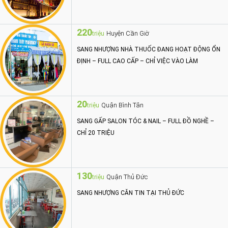
220
Huyện Cần Giờ
triệu
SANG NHƯỢNG NHÀ THUỐC ĐANG HOẠT ĐỘNG ỔN
ĐỊNH – FULL CAO CẤP – CHỈ VIỆC VÀO LÀM
20
Quận Bình Tân
triệu
SANG GẤP SALON TÓC & NAIL – FULL ĐỒ NGHỀ –
CHỈ 20 TRIỆU
130
Quận Thủ Đức
triệu
SANG NHƯỢNG CĂN TIN TẠI THỦ ĐỨC