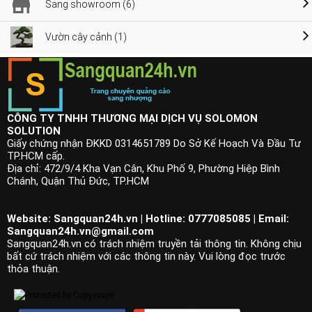
Sang showroom (6)
Vườn cây cảnh (1)
CÔNG TY TNHH THƯƠNG MẠI DỊCH VỤ SOLOMON
SOLUTION
Giấy chứng nhận ĐKKD 0314651789 Do Sở Kế Hoạch Và Đầu Tư
TP.HCM cấp.
Địa chỉ: 472/9/4 Kha Vạn Cân, Khu Phố 9, Phường Hiệp Bình
Chánh, Quận Thủ Đức, TP.HCM
Website: Sangquan24h.vn | Hotline: 0777085085 | Email:
Sangquan24h.vn@gmail.com
Sangquan24h.vn có trách nhiệm truyền tải thông tin. Không chịu
bất cứ trách nhiệm với các thông tin này. Vui lòng đọc trước
thỏa thuận.