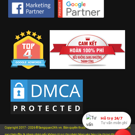
Hỗ trợ 24/7
Tư vấn miễn phí
Copyright 2017 - 2026 © Sangquan24h.vn. Bản quyền thuộc về Sangquan24h.vn. Mọi hành vi
xem chi
sao chép đều là phạm pháp nếu không có sự cho phép bằng văn bản của chúng tôi.