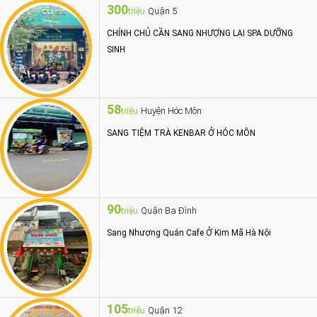
300
Quận 5
triệu
CHÍNH CHỦ CẦN SANG NHƯỢNG LẠI SPA DƯỠNG
SINH
58
Huyện Hóc Môn
triệu
SANG TIỆM TRÀ KENBAR Ở HÓC MÔN
90
Quận Ba Đình
triệu
Sang Nhượng Quán Cafe Ở Kim Mã Hà Nội
105
Quận 12
triệu