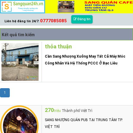
Đăng tin
0777085085
Liên hệ đăng tin 24/7:
Kết quả tìm kiếm
thỏa thuận
Cần Sang Nhượng Xưởng May Tất Cả Máy Móc
Công Nhân Và Hệ Thống PCCC Ở Bạc Liêu
1
270
Thành phố Việt Trì
triệu
SANG NHƯỢNG QUÁN PUB TẠI TRUNG TÂM TP.
VIỆT TRÌ