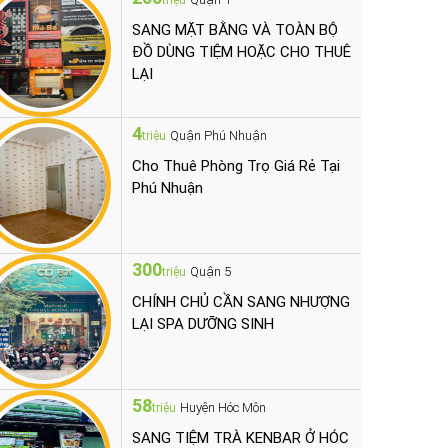
triệu
SANG MẶT BẰNG VÀ TOÀN BỘ
ĐỒ DÙNG TIỆM HOẶC CHO THUÊ
LẠI
4
Quận Phú Nhuận
triệu
Cho Thuê Phòng Trọ Giá Rẻ Tại
Phú Nhuận
300
Quận 5
triệu
CHÍNH CHỦ CẦN SANG NHƯỢNG
LẠI SPA DƯỠNG SINH
58
Huyện Hóc Môn
triệu
SANG TIỆM TRÀ KENBAR Ở HÓC