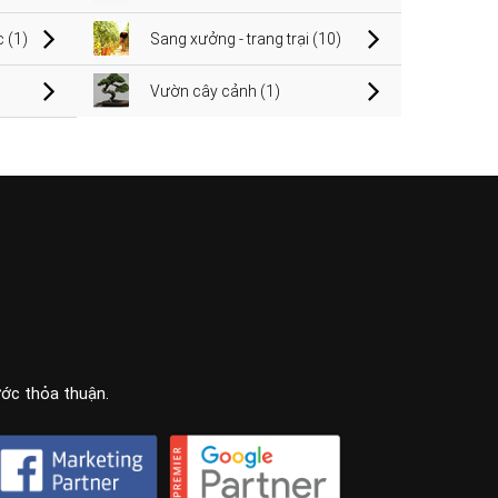
 (1)
Sang xưởng - trang trại (10)
Vườn cây cảnh (1)
ước thỏa thuận.