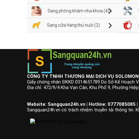
Sang phòng khám nha khoa (4)
Sang cửa hàng thú nuôi (2)
CÔNG TY TNHH THƯƠNG MẠI DỊCH VỤ SOLOMON
Giấy chứng nhận ĐKKD 0314651789 Do Sở Kế Hoạch V
Địa chỉ: 472/9/4 Kha Vạn Cân, Khu Phố 9, Phường Hiệ
Website: Sangquan24h.vn | Hotline: 0777085085 |
Sangquan24h.vn có trách nhiệm truyền tải thông tin. K