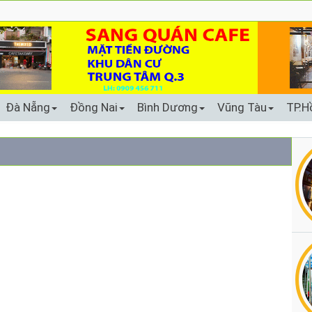
Đà Nẵng
Đồng Nai
Bình Dương
Vũng Tàu
TP.H