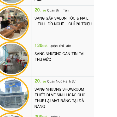
LÀM
20
Quận Bình Tân
triệu
SANG GẤP SALON TÓC & NAIL
– FULL ĐỒ NGHỀ – CHỈ 20 TRIỆU
130
Quận Thủ Đức
triệu
SANG NHƯỢNG CĂN TIN TẠI
THỦ ĐỨC
20
Quận Ngũ Hành Sơn
triệu
SANG NHƯỢNG SHOWROOM
THIẾT BỊ VỆ SINH HOẶC CHO
THUÊ LẠI MẶT BẰNG TẠI ĐÀ
NẴNG
200
Quận 1