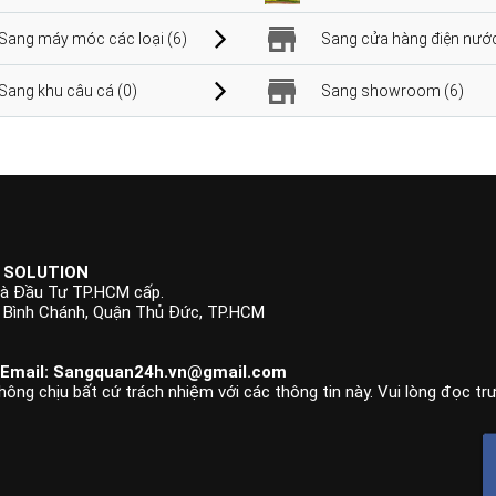
Sang máy móc các loại (6)
Sang cửa hàng điện nước
Sang khu câu cá (0)
Sang showroom (6)
 SOLUTION
à Đầu Tư TP.HCM cấp.
p Bình Chánh, Quận Thủ Đức, TP.HCM
 Email:
Sangquan24h.vn@gmail.com
hông chịu bất cứ trách nhiệm với các thông tin này. Vui lòng đọc tr