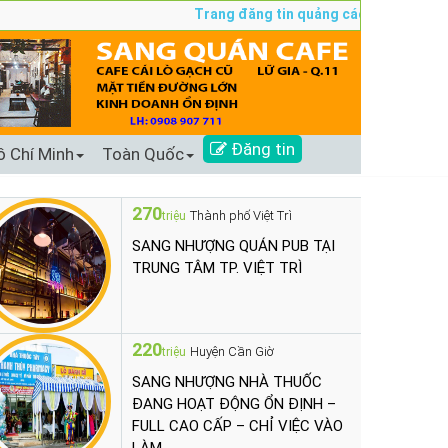
Trang đăng tin quảng cáo sang nhượng số 
Đăng tin
ồ Chí Minh
Toàn Quốc
270
Thành phố Việt Trì
triệu
SANG NHƯỢNG QUÁN PUB TẠI
TRUNG TÂM TP. VIỆT TRÌ
220
Huyện Cần Giờ
triệu
SANG NHƯỢNG NHÀ THUỐC
ĐANG HOẠT ĐỘNG ỔN ĐỊNH –
FULL CAO CẤP – CHỈ VIỆC VÀO