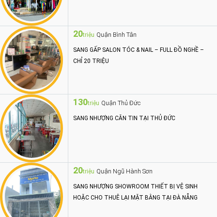
20
Quận Bình Tân
triệu
SANG GẤP SALON TÓC & NAIL – FULL ĐỒ NGHỀ –
CHỈ 20 TRIỆU
130
Quận Thủ Đức
triệu
SANG NHƯỢNG CĂN TIN TẠI THỦ ĐỨC
20
Quận Ngũ Hành Sơn
triệu
SANG NHƯỢNG SHOWROOM THIẾT BỊ VỆ SINH
HOẶC CHO THUÊ LẠI MẶT BẰNG TẠI ĐÀ NẴNG