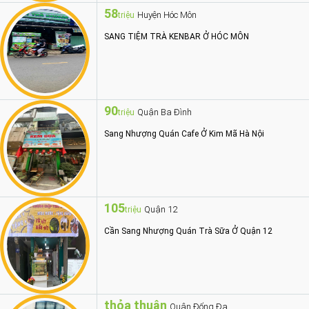
58
Huyện Hóc Môn
triệu
SANG TIỆM TRÀ KENBAR Ở HÓC MÔN
90
Quận Ba Đình
triệu
Sang Nhượng Quán Cafe Ở Kim Mã Hà Nội
105
Quận 12
triệu
Cần Sang Nhượng Quán Trà Sữa Ở Quận 12
thỏa thuận
Quận Đống Đa