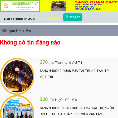
Đăng tin
0777085085
Liên hệ đăng tin 24/7:
Kết quả tìm kiếm
Không có tin đăng nào.
270
Thành phố Việt Trì
triệu
SANG NHƯỢNG QUÁN PUB TẠI TRUNG TÂM TP.
VIỆT TRÌ
220
Huyện Cần Giờ
triệu
SANG NHƯỢNG NHÀ THUỐC ĐANG HOẠT ĐỘNG ỔN
ĐỊNH – FULL CAO CẤP – CHỈ VIỆC VÀO LÀM