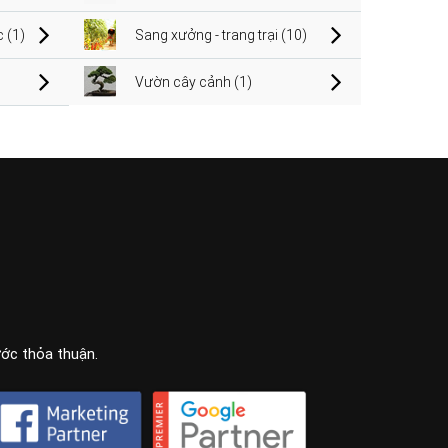
 (1)
Sang xưởng - trang trại (10)
Vườn cây cảnh (1)
ước thỏa thuận.