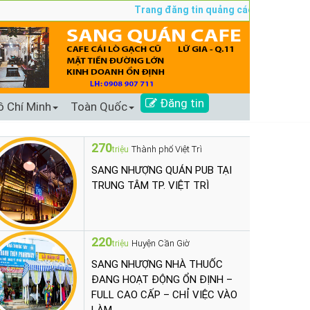
Trang đăng tin quảng cáo sang nhượng số 
Đăng tin
ồ Chí Minh
Toàn Quốc
270
Thành phố Việt Trì
triệu
SANG NHƯỢNG QUÁN PUB TẠI
TRUNG TÂM TP. VIỆT TRÌ
220
Huyện Cần Giờ
triệu
SANG NHƯỢNG NHÀ THUỐC
ĐANG HOẠT ĐỘNG ỔN ĐỊNH –
FULL CAO CẤP – CHỈ VIỆC VÀO