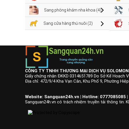
Sang phòng khám nha khoa (4)
Sang cửa hàng thú nuôi (2)
CÔNG TY TNHH THƯƠNG MẠI DỊCH VỤ SOLOMON
Giấy chứng nhận ĐKKD 0314651789 Do Sở Kế Hoạch V
Địa chỉ: 472/9/4 Kha Vạn Cân, Khu Phố 9, Phường Hiệ
Website: Sangquan24h.vn | Hotline: 0777085085 |
Sangquan24h.vn có trách nhiệm truyền tải thông tin. K