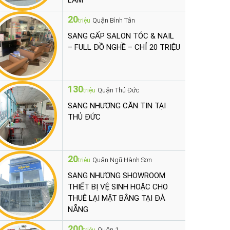
LÀM
20
Quận Bình Tân
triệu
SANG GẤP SALON TÓC & NAIL
– FULL ĐỒ NGHỀ – CHỈ 20 TRIỆU
130
Quận Thủ Đức
triệu
SANG NHƯỢNG CĂN TIN TẠI
THỦ ĐỨC
20
Quận Ngũ Hành Sơn
triệu
SANG NHƯỢNG SHOWROOM
THIẾT BỊ VỆ SINH HOẶC CHO
THUÊ LẠI MẶT BẰNG TẠI ĐÀ
NẴNG
200
Quận 1