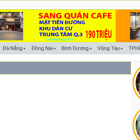
Đà Nẵng
Đồng Nai
Bình Dương
Vũng Tàu
TP.H