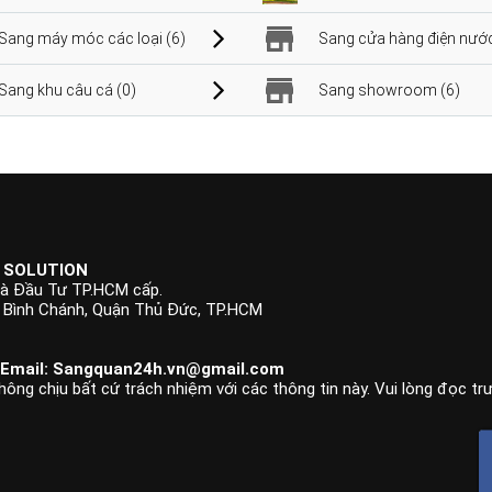
Sang máy móc các loại (6)
Sang cửa hàng điện nước
Sang khu câu cá (0)
Sang showroom (6)
 SOLUTION
à Đầu Tư TP.HCM cấp.
p Bình Chánh, Quận Thủ Đức, TP.HCM
 Email:
Sangquan24h.vn@gmail.com
hông chịu bất cứ trách nhiệm với các thông tin này. Vui lòng đọc tr