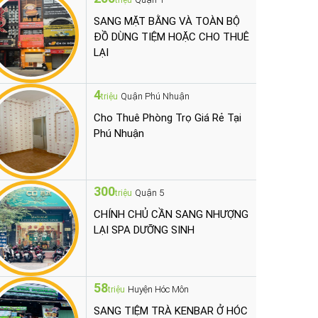
triệu
SANG MẶT BẰNG VÀ TOÀN BỘ
ĐỒ DÙNG TIỆM HOẶC CHO THUÊ
LẠI
4
Quận Phú Nhuận
triệu
Cho Thuê Phòng Trọ Giá Rẻ Tại
Phú Nhuận
300
Quận 5
triệu
CHÍNH CHỦ CẦN SANG NHƯỢNG
LẠI SPA DƯỠNG SINH
58
Huyện Hóc Môn
triệu
SANG TIỆM TRÀ KENBAR Ở HÓC