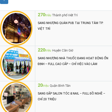
1
270
Thành phố Việt Trì
triệu
SANG NHƯỢNG QUÁN PUB TẠI TRUNG TÂM TP.
VIỆT TRÌ
220
Huyện Cần Giờ
triệu
SANG NHƯỢNG NHÀ THUỐC ĐANG HOẠT ĐỘNG ỔN
ĐỊNH – FULL CAO CẤP – CHỈ VIỆC VÀO LÀM
20
Quận Bình Tân
triệu
SANG GẤP SALON TÓC & NAIL – FULL ĐỒ NGHỀ –
CHỈ 20 TRIỆU