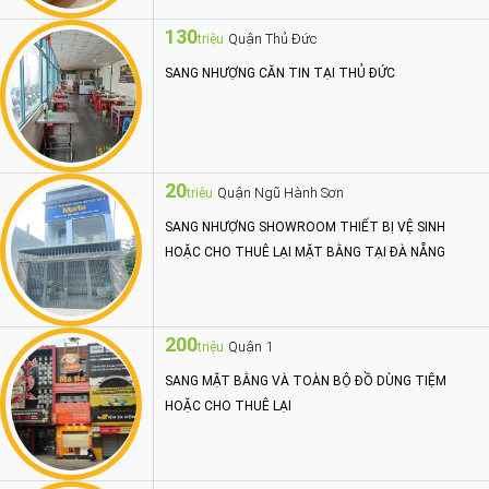
130
Quận Thủ Đức
triệu
SANG NHƯỢNG CĂN TIN TẠI THỦ ĐỨC
20
Quận Ngũ Hành Sơn
triệu
SANG NHƯỢNG SHOWROOM THIẾT BỊ VỆ SINH
HOẶC CHO THUÊ LẠI MẶT BẰNG TẠI ĐÀ NẴNG
200
Quận 1
triệu
SANG MẶT BẰNG VÀ TOÀN BỘ ĐỒ DÙNG TIỆM
HOẶC CHO THUÊ LẠI