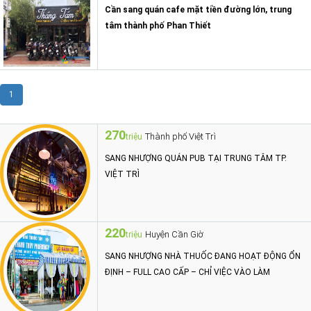
Cần sang quán cafe mặt tiền đường lớn, trung
tâm thành phố Phan Thiết
1
270
Thành phố Việt Trì
triệu
SANG NHƯỢNG QUÁN PUB TẠI TRUNG TÂM TP.
VIỆT TRÌ
220
Huyện Cần Giờ
triệu
SANG NHƯỢNG NHÀ THUỐC ĐANG HOẠT ĐỘNG ỔN
ĐỊNH – FULL CAO CẤP – CHỈ VIỆC VÀO LÀM