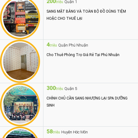
200
Quận 1
triệu
SANG MẶT BẰNG VÀ TOÀN BỘ ĐỒ DÙNG TIỆM
HOẶC CHO THUÊ LẠI
4
Quận Phú Nhuận
triệu
Cho Thuê Phòng Trọ Giá Rẻ Tại Phú Nhuận
300
Quận 5
triệu
CHÍNH CHỦ CẦN SANG NHƯỢNG LẠI SPA DƯỠNG
SINH
58
Huyện Hóc Môn
triệu