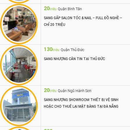
20
Quận Bình Tân
triệu
SANG GẤP SALON TÓC & NAIL – FULL ĐỒ NGHỀ –
CHỈ 20 TRIỆU
130
Quận Thủ Đức
triệu
SANG NHƯỢNG CĂN TIN TẠI THỦ ĐỨC
20
Quận Ngũ Hành Sơn
triệu
SANG NHƯỢNG SHOWROOM THIẾT BỊ VỆ SINH
HOẶC CHO THUÊ LẠI MẶT BẰNG TẠI ĐÀ NẴNG