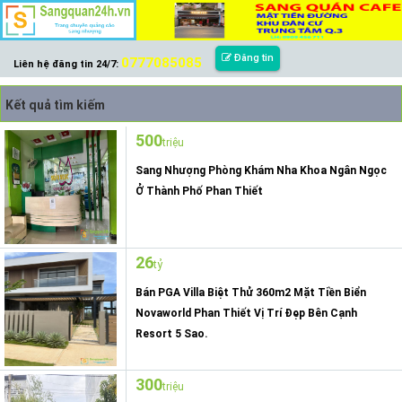
Đăng tin
0777085085
Liên hệ đăng tin 24/7:
Kết quả tìm kiếm
500
triệu
Sang Nhượng Phòng Khám Nha Khoa Ngân Ngọc
Ở Thành Phố Phan Thiết
26
tỷ
Bán PGA Villa Biệt Thử 360m2 Mặt Tiền Biển
Novaworld Phan Thiết Vị Trí Đẹp Bên Cạnh
Resort 5 Sao.
300
triệu