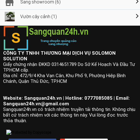
Sang showroom (6)
Vườn cây cảnh (1)
CÔNG TY TNHH THƯƠNG MẠI DỊCH VỤ SOLOMON
SOLUTION
Giấy chứng nhận ĐKKD 0314651789 Do Sở Kế Hoạch Và Đầu Tư
TP.HCM cấp.
Địa chỉ: 472/9/4 Kha Vạn Cân, Khu Phố 9, Phường Hiệp Bình
Chánh, Quận Thủ Đức, TP.HCM
Website: Sangquan24h.vn | Hotline: 0777085085 | Email:
Sangquan24h.vn@gmail.com
Sangquan24h.vn có trách nhiệm truyền tải thông tin. Không chịu
bất cứ trách nhiệm với các thông tin này. Vui lòng đọc trước
thỏa thuận.