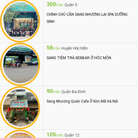
300
Quận 5
triệu
CHÍNH CHỦ CẦN SANG NHƯỢNG LẠI SPA DƯỠNG
SINH
58
Huyện Hóc Môn
triệu
SANG TIỆM TRÀ KENBAR Ở HÓC MÔN
90
Quận Ba Đình
triệu
Sang Nhượng Quán Cafe Ở Kim Mã Hà Nội
105
Quận 12
triệu