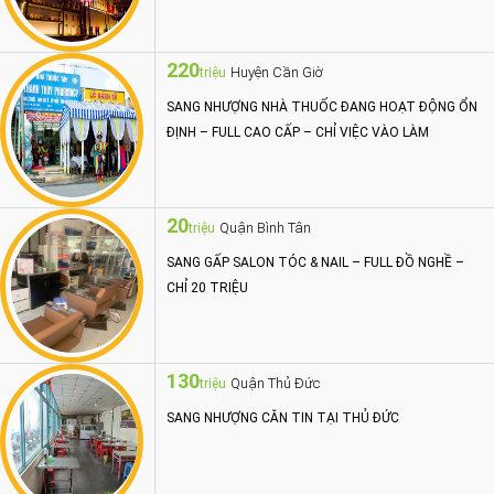
220
Huyện Cần Giờ
triệu
SANG NHƯỢNG NHÀ THUỐC ĐANG HOẠT ĐỘNG ỔN
ĐỊNH – FULL CAO CẤP – CHỈ VIỆC VÀO LÀM
20
Quận Bình Tân
triệu
SANG GẤP SALON TÓC & NAIL – FULL ĐỒ NGHỀ –
CHỈ 20 TRIỆU
130
Quận Thủ Đức
triệu
SANG NHƯỢNG CĂN TIN TẠI THỦ ĐỨC