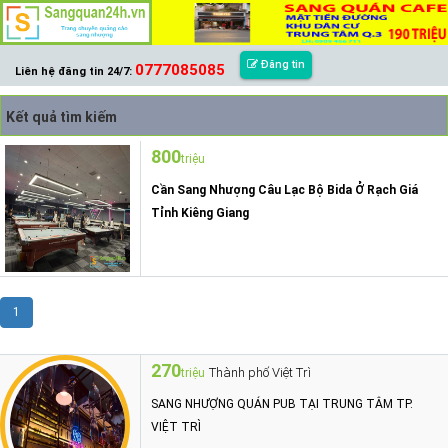
Đăng tin
0777085085
Liên hệ đăng tin 24/7:
Kết quả tìm kiếm
800
triệu
Cần Sang Nhượng Câu Lạc Bộ Bida Ở Rạch Giá
Tỉnh Kiêng Giang
1
270
Thành phố Việt Trì
triệu
SANG NHƯỢNG QUÁN PUB TẠI TRUNG TÂM TP.
VIỆT TRÌ