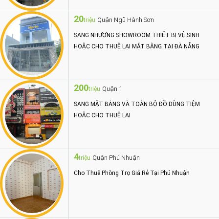
20
Quận Ngũ Hành Sơn
triệu
SANG NHƯỢNG SHOWROOM THIẾT BỊ VỆ SINH
HOẶC CHO THUÊ LẠI MẶT BẰNG TẠI ĐÀ NẴNG
200
Quận 1
triệu
SANG MẶT BẰNG VÀ TOÀN BỘ ĐỒ DÙNG TIỆM
HOẶC CHO THUÊ LẠI
4
Quận Phú Nhuận
triệu
Cho Thuê Phòng Trọ Giá Rẻ Tại Phú Nhuận