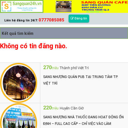
Đăng tin
0777085085
Liên hệ đăng tin 24/7:
Kết quả tìm kiếm
Không có tin đăng nào.
270
Thành phố Việt Trì
triệu
SANG NHƯỢNG QUÁN PUB TẠI TRUNG TÂM TP.
VIỆT TRÌ
220
Huyện Cần Giờ
triệu
SANG NHƯỢNG NHÀ THUỐC ĐANG HOẠT ĐỘNG ỔN
ĐỊNH – FULL CAO CẤP – CHỈ VIỆC VÀO LÀM