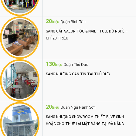
20
Quận Bình Tân
triệu
SANG GẤP SALON TÓC & NAIL – FULL ĐỒ NGHỀ –
CHỈ 20 TRIỆU
130
Quận Thủ Đức
triệu
SANG NHƯỢNG CĂN TIN TẠI THỦ ĐỨC
20
Quận Ngũ Hành Sơn
triệu
SANG NHƯỢNG SHOWROOM THIẾT BỊ VỆ SINH
HOẶC CHO THUÊ LẠI MẶT BẰNG TẠI ĐÀ NẴNG