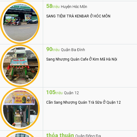
58
Huyện Hóc Môn
triệu
SANG TIỆM TRÀ KENBAR Ở HÓC MÔN
90
Quận Ba Đình
triệu
Sang Nhượng Quán Cafe Ở Kim Mã Hà Nội
105
Quận 12
triệu
Cần Sang Nhượng Quán Trà Sữa Ở Quận 12
thỏa thuận
Quận Đống Đa