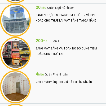
20
Quận Ngũ Hành Sơn
triệu
SANG NHƯỢNG SHOWROOM THIẾT BỊ VỆ SINH
HOẶC CHO THUÊ LẠI MẶT BẰNG TẠI ĐÀ NẴNG
200
Quận 1
triệu
SANG MẶT BẰNG VÀ TOÀN BỘ ĐỒ DÙNG TIỆM
HOẶC CHO THUÊ LẠI
4
Quận Phú Nhuận
triệu
Cho Thuê Phòng Trọ Giá Rẻ Tại Phú Nhuận