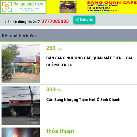
Đăng tin
0777085085
Liên hệ đăng tin 24/7:
Kết quả tìm kiếm
250
triệu
CẦN SANG NHƯỢNG GẤP QUÁN MẶT TIỀN – GIÁ
CHỈ 250 TRIỆU
300
triệu
Cần Sang Nhượng Tiệm Net Ở Bình Chánh
thỏa thuận