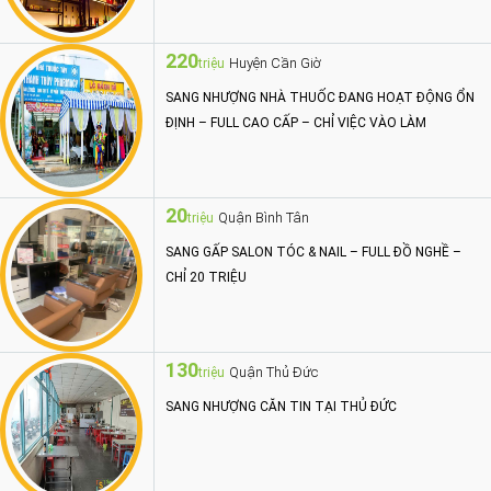
220
Huyện Cần Giờ
triệu
SANG NHƯỢNG NHÀ THUỐC ĐANG HOẠT ĐỘNG ỔN
ĐỊNH – FULL CAO CẤP – CHỈ VIỆC VÀO LÀM
20
Quận Bình Tân
triệu
SANG GẤP SALON TÓC & NAIL – FULL ĐỒ NGHỀ –
CHỈ 20 TRIỆU
130
Quận Thủ Đức
triệu
SANG NHƯỢNG CĂN TIN TẠI THỦ ĐỨC