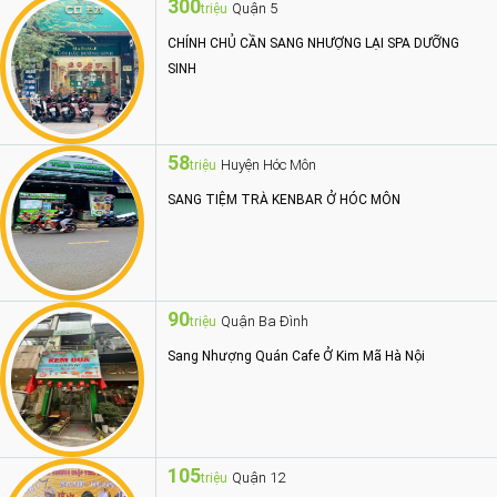
300
Quận 5
triệu
CHÍNH CHỦ CẦN SANG NHƯỢNG LẠI SPA DƯỠNG
SINH
58
Huyện Hóc Môn
triệu
SANG TIỆM TRÀ KENBAR Ở HÓC MÔN
90
Quận Ba Đình
triệu
Sang Nhượng Quán Cafe Ở Kim Mã Hà Nội
105
Quận 12
triệu