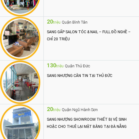
20
Quận Bình Tân
triệu
SANG GẤP SALON TÓC & NAIL – FULL ĐỒ NGHỀ –
CHỈ 20 TRIỆU
130
Quận Thủ Đức
triệu
SANG NHƯỢNG CĂN TIN TẠI THỦ ĐỨC
20
Quận Ngũ Hành Sơn
triệu
SANG NHƯỢNG SHOWROOM THIẾT BỊ VỆ SINH
HOẶC CHO THUÊ LẠI MẶT BẰNG TẠI ĐÀ NẴNG