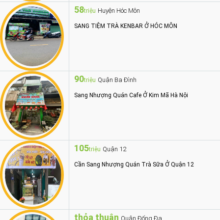
58
Huyện Hóc Môn
triệu
SANG TIỆM TRÀ KENBAR Ở HÓC MÔN
90
Quận Ba Đình
triệu
Sang Nhượng Quán Cafe Ở Kim Mã Hà Nội
105
Quận 12
triệu
Cần Sang Nhượng Quán Trà Sữa Ở Quận 12
thỏa thuận
Quận Đống Đa