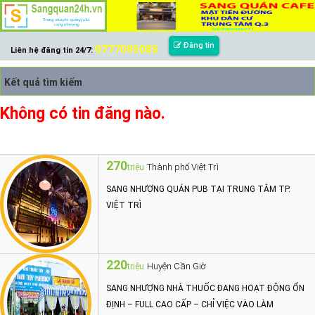
Đăng tin
0777085085
Liên hệ đăng tin 24/7:
Kết quả tìm kiếm
Không có tin đăng nào.
270
Thành phố Việt Trì
triệu
SANG NHƯỢNG QUÁN PUB TẠI TRUNG TÂM TP.
VIỆT TRÌ
220
Huyện Cần Giờ
triệu
SANG NHƯỢNG NHÀ THUỐC ĐANG HOẠT ĐỘNG ỔN
ĐỊNH – FULL CAO CẤP – CHỈ VIỆC VÀO LÀM