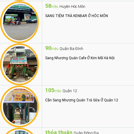
58
Huyện Hóc Môn
triệu
SANG TIỆM TRÀ KENBAR Ở HÓC MÔN
90
Quận Ba Đình
triệu
Sang Nhượng Quán Cafe Ở Kim Mã Hà Nội
105
Quận 12
triệu
Cần Sang Nhượng Quán Trà Sữa Ở Quận 12
thỏa thuận
Quận Đống Đa