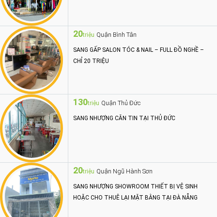
20
Quận Bình Tân
triệu
SANG GẤP SALON TÓC & NAIL – FULL ĐỒ NGHỀ –
CHỈ 20 TRIỆU
130
Quận Thủ Đức
triệu
SANG NHƯỢNG CĂN TIN TẠI THỦ ĐỨC
20
Quận Ngũ Hành Sơn
triệu
SANG NHƯỢNG SHOWROOM THIẾT BỊ VỆ SINH
HOẶC CHO THUÊ LẠI MẶT BẰNG TẠI ĐÀ NẴNG