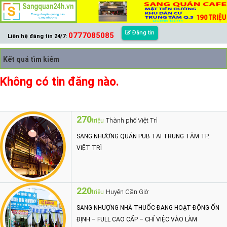
Đăng tin
0777085085
Liên hệ đăng tin 24/7:
Kết quả tìm kiếm
Không có tin đăng nào.
270
Thành phố Việt Trì
triệu
SANG NHƯỢNG QUÁN PUB TẠI TRUNG TÂM TP.
VIỆT TRÌ
220
Huyện Cần Giờ
triệu
SANG NHƯỢNG NHÀ THUỐC ĐANG HOẠT ĐỘNG ỔN
ĐỊNH – FULL CAO CẤP – CHỈ VIỆC VÀO LÀM