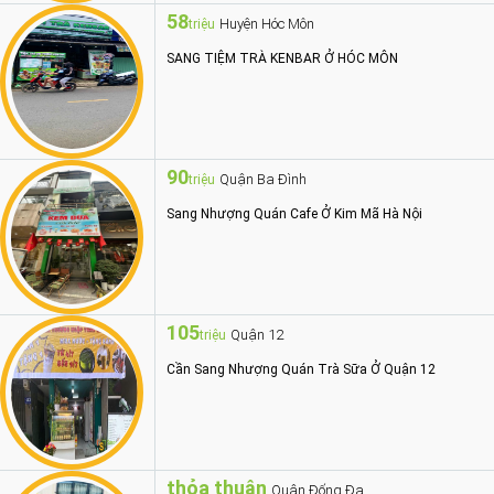
58
Huyện Hóc Môn
triệu
SANG TIỆM TRÀ KENBAR Ở HÓC MÔN
90
Quận Ba Đình
triệu
Sang Nhượng Quán Cafe Ở Kim Mã Hà Nội
105
Quận 12
triệu
Cần Sang Nhượng Quán Trà Sữa Ở Quận 12
thỏa thuận
Quận Đống Đa