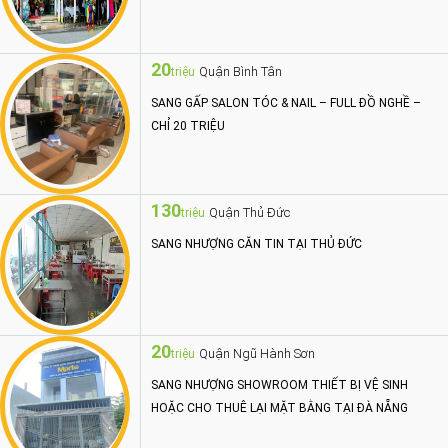
20
Quận Bình Tân
triệu
SANG GẤP SALON TÓC & NAIL – FULL ĐỒ NGHỀ –
CHỈ 20 TRIỆU
130
Quận Thủ Đức
triệu
SANG NHƯỢNG CĂN TIN TẠI THỦ ĐỨC
20
Quận Ngũ Hành Sơn
triệu
SANG NHƯỢNG SHOWROOM THIẾT BỊ VỆ SINH
HOẶC CHO THUÊ LẠI MẶT BẰNG TẠI ĐÀ NẴNG