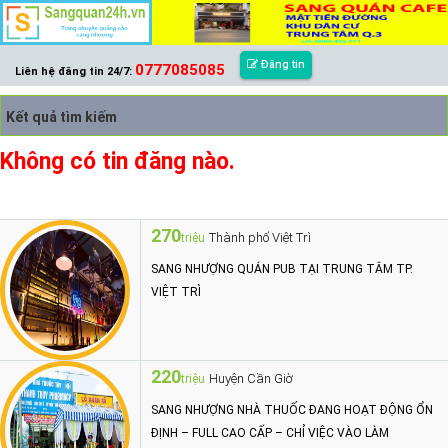
Đăng tin
0777085085
Liên hệ đăng tin 24/7:
Kết quả tìm kiếm
Không có tin đăng nào.
270
Thành phố Việt Trì
triệu
SANG NHƯỢNG QUÁN PUB TẠI TRUNG TÂM TP.
VIỆT TRÌ
220
Huyện Cần Giờ
triệu
SANG NHƯỢNG NHÀ THUỐC ĐANG HOẠT ĐỘNG ỔN
ĐỊNH – FULL CAO CẤP – CHỈ VIỆC VÀO LÀM