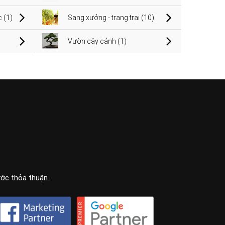
 (1)
Sang xưởng - trang trại (10)
Vườn cây cảnh (1)
ước thỏa thuận.