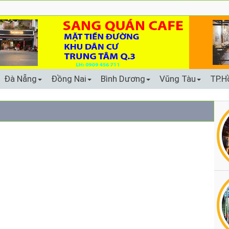
Đà Nẵng
Đồng Nai
Bình Dương
Vũng Tàu
TP.H