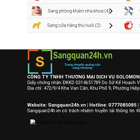
Sang phòng khám nha khoa (4)
Sang cửa hàng thú nuôi (2)
CÔNG TY TNHH THƯƠNG MẠI DỊCH VỤ SOLOMON
Giấy chứng nhận ĐKKD 0314651789 Do Sở Kế Hoạch V
Địa chỉ: 472/9/4 Kha Vạn Cân, Khu Phố 9, Phường Hiệ
Website: Sangquan24h.vn | Hotline: 0777085085 |
Sangquan24h.vn có trách nhiệm truyền tải thông tin. K