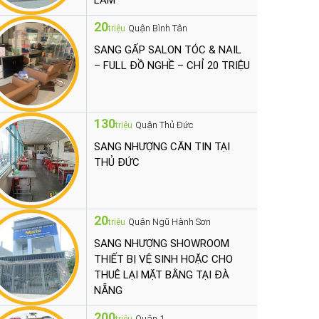
LÀM
20
Quận Bình Tân
triệu
SANG GẤP SALON TÓC & NAIL
– FULL ĐỒ NGHỀ – CHỈ 20 TRIỆU
130
Quận Thủ Đức
triệu
SANG NHƯỢNG CĂN TIN TẠI
THỦ ĐỨC
20
Quận Ngũ Hành Sơn
triệu
SANG NHƯỢNG SHOWROOM
THIẾT BỊ VỆ SINH HOẶC CHO
THUÊ LẠI MẶT BẰNG TẠI ĐÀ
NẴNG
200
Quận 1