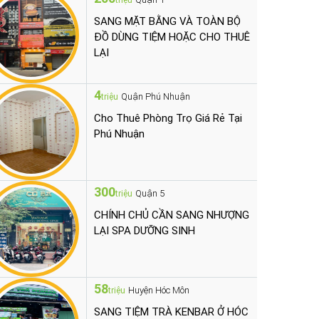
triệu
SANG MẶT BẰNG VÀ TOÀN BỘ
ĐỒ DÙNG TIỆM HOẶC CHO THUÊ
LẠI
4
Quận Phú Nhuận
triệu
Cho Thuê Phòng Trọ Giá Rẻ Tại
Phú Nhuận
300
Quận 5
triệu
CHÍNH CHỦ CẦN SANG NHƯỢNG
LẠI SPA DƯỠNG SINH
58
Huyện Hóc Môn
triệu
SANG TIỆM TRÀ KENBAR Ở HÓC