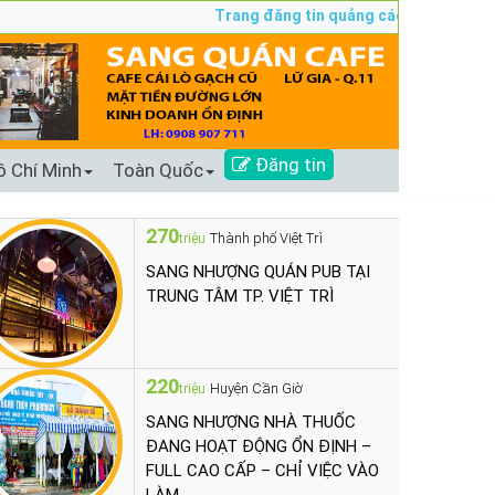
Trang đăng tin quảng cáo sang nhượng số 
Đăng tin
ồ Chí Minh
Toàn Quốc
270
Thành phố Việt Trì
triệu
SANG NHƯỢNG QUÁN PUB TẠI
TRUNG TÂM TP. VIỆT TRÌ
220
Huyện Cần Giờ
triệu
SANG NHƯỢNG NHÀ THUỐC
ĐANG HOẠT ĐỘNG ỔN ĐỊNH –
FULL CAO CẤP – CHỈ VIỆC VÀO