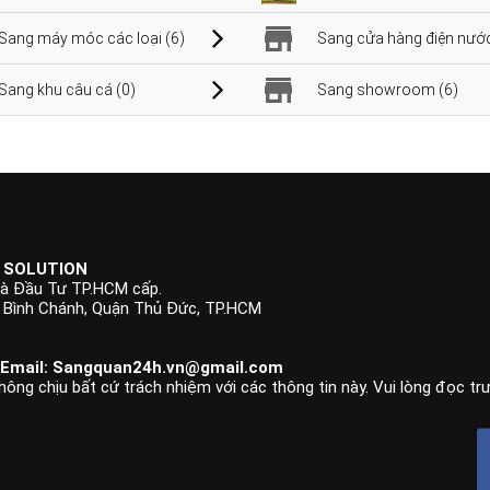
Sang máy móc các loại (6)
Sang cửa hàng điện nước
Sang khu câu cá (0)
Sang showroom (6)
 SOLUTION
à Đầu Tư TP.HCM cấp.
p Bình Chánh, Quận Thủ Đức, TP.HCM
 Email:
Sangquan24h.vn@gmail.com
hông chịu bất cứ trách nhiệm với các thông tin này. Vui lòng đọc tr