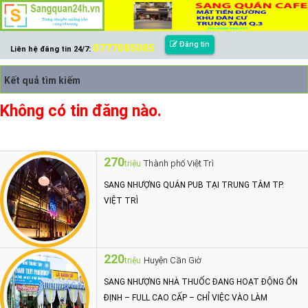
Đăng tin
0777085085
Liên hệ đăng tin 24/7:
Kết quả tìm kiếm
Không có tin đăng nào.
270
Thành phố Việt Trì
triệu
SANG NHƯỢNG QUÁN PUB TẠI TRUNG TÂM TP.
VIỆT TRÌ
220
Huyện Cần Giờ
triệu
SANG NHƯỢNG NHÀ THUỐC ĐANG HOẠT ĐỘNG ỔN
ĐỊNH – FULL CAO CẤP – CHỈ VIỆC VÀO LÀM