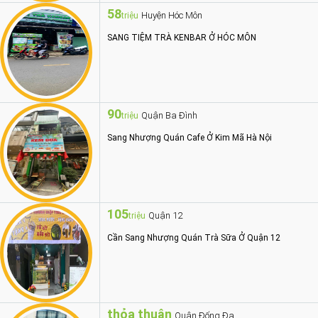
58
Huyện Hóc Môn
triệu
SANG TIỆM TRÀ KENBAR Ở HÓC MÔN
90
Quận Ba Đình
triệu
Sang Nhượng Quán Cafe Ở Kim Mã Hà Nội
105
Quận 12
triệu
Cần Sang Nhượng Quán Trà Sữa Ở Quận 12
thỏa thuận
Quận Đống Đa