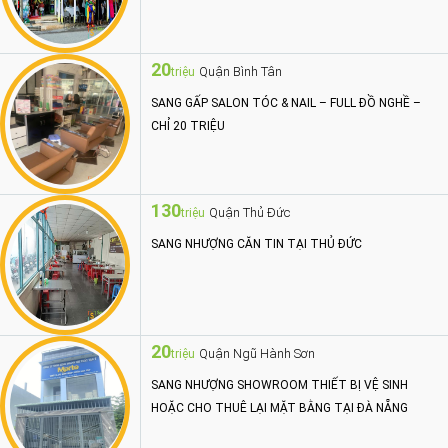
20
Quận Bình Tân
triệu
SANG GẤP SALON TÓC & NAIL – FULL ĐỒ NGHỀ –
CHỈ 20 TRIỆU
130
Quận Thủ Đức
triệu
SANG NHƯỢNG CĂN TIN TẠI THỦ ĐỨC
20
Quận Ngũ Hành Sơn
triệu
SANG NHƯỢNG SHOWROOM THIẾT BỊ VỆ SINH
HOẶC CHO THUÊ LẠI MẶT BẰNG TẠI ĐÀ NẴNG