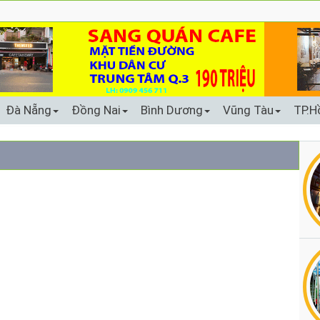
Đà Nẵng
Đồng Nai
Bình Dương
Vũng Tàu
TP.H