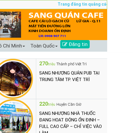
Trang đăng tin quảng cáo sang nhượng số
Đăng tin
ồ Chí Minh
Toàn Quốc
270
Thành phố Việt Trì
triệu
SANG NHƯỢNG QUÁN PUB TẠI
TRUNG TÂM TP. VIỆT TRÌ
220
Huyện Cần Giờ
triệu
SANG NHƯỢNG NHÀ THUỐC
ĐANG HOẠT ĐỘNG ỔN ĐỊNH –
FULL CAO CẤP – CHỈ VIỆC VÀO