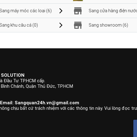
Sang máy móc các loại (6)
Sang cửa hàng điện nước
Sang khu câu cá (0)
Sang showroom (6)
 SOLUTION
à Đầu Tư TP.HCM cấp.
p Bình Chánh, Quận Thủ Đức, TP.HCM
 Email:
Sangquan24h.vn@gmail.com
hông chịu bất cứ trách nhiệm với các thông tin này. Vui lòng đọc tr