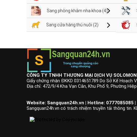
Sang phòng khám nha khoa (4)
Sang cửa hàng thú nuôi (2)
CÔNG TY TNHH THƯƠNG MẠI DỊCH VỤ SOLOMON
Giấy chứng nhận ĐKKD 0314651789 Do Sở Kế Hoạch V
Địa chỉ: 472/9/4 Kha Vạn Cân, Khu Phố 9, Phường Hiệ
Website: Sangquan24h.vn | Hotline: 0777085085 |
Sangquan24h.vn có trách nhiệm truyền tải thông tin. K