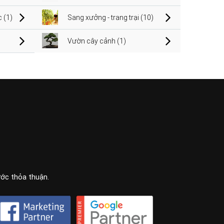
 (1)
Sang xưởng - trang trại (10)
Vườn cây cảnh (1)
ước thỏa thuận.