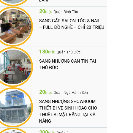
LÀM
20
Quận Bình Tân
triệu
SANG GẤP SALON TÓC & NAIL
– FULL ĐỒ NGHỀ – CHỈ 20 TRIỆU
130
Quận Thủ Đức
triệu
SANG NHƯỢNG CĂN TIN TẠI
THỦ ĐỨC
20
Quận Ngũ Hành Sơn
triệu
SANG NHƯỢNG SHOWROOM
THIẾT BỊ VỆ SINH HOẶC CHO
THUÊ LẠI MẶT BẰNG TẠI ĐÀ
NẴNG
200
Quận 1