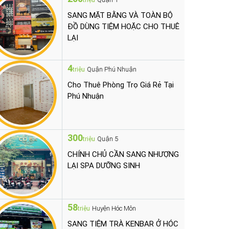
triệu
SANG MẶT BẰNG VÀ TOÀN BỘ
ĐỒ DÙNG TIỆM HOẶC CHO THUÊ
LẠI
4
Quận Phú Nhuận
triệu
Cho Thuê Phòng Trọ Giá Rẻ Tại
Phú Nhuận
300
Quận 5
triệu
CHÍNH CHỦ CẦN SANG NHƯỢNG
LẠI SPA DƯỠNG SINH
58
Huyện Hóc Môn
triệu
SANG TIỆM TRÀ KENBAR Ở HÓC