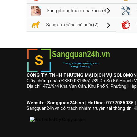
Sang phòng khám nha khoa (4)
Sang cửa hàng thú nuôi (2)
CÔNG TY TNHH THƯƠNG MẠI DỊCH VỤ SOLOMON
Giấy chứng nhận ĐKKD 0314651789 Do Sở Kế Hoạch V
Địa chỉ: 472/9/4 Kha Vạn Cân, Khu Phố 9, Phường Hiệ
Website: Sangquan24h.vn | Hotline: 0777085085 |
Sangquan24h.vn có trách nhiệm truyền tải thông tin. K