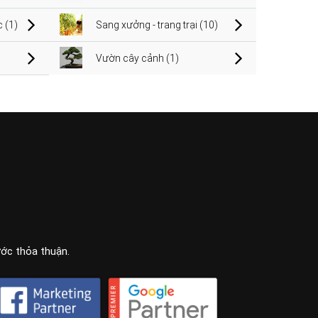
 (1)
Sang xưởng - trang trại (10)
Vườn cây cảnh (1)
ước thỏa thuận.