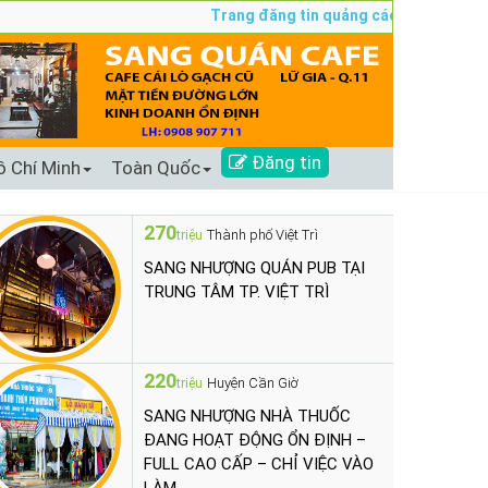
Trang đăng tin quảng cáo sang nhượng số 
Đăng tin
ồ Chí Minh
Toàn Quốc
270
Thành phố Việt Trì
triệu
SANG NHƯỢNG QUÁN PUB TẠI
TRUNG TÂM TP. VIỆT TRÌ
220
Huyện Cần Giờ
triệu
SANG NHƯỢNG NHÀ THUỐC
ĐANG HOẠT ĐỘNG ỔN ĐỊNH –
FULL CAO CẤP – CHỈ VIỆC VÀO