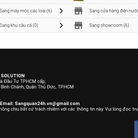
Sang máy móc các loại (6)
Sang cửa hàng điện nước
Sang khu câu cá (0)
Sang showroom (6)
 SOLUTION
à Đầu Tư TP.HCM cấp.
p Bình Chánh, Quận Thủ Đức, TP.HCM
 Email:
Sangquan24h.vn@gmail.com
hông chịu bất cứ trách nhiệm với các thông tin này. Vui lòng đọc tr