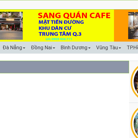
Đà Nẵng
Đồng Nai
Bình Dương
Vũng Tàu
TP.H