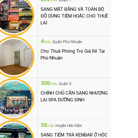
triệu
SANG MẶT BẰNG VÀ TOÀN BỘ
ĐỒ DÙNG TIỆM HOẶC CHO THUÊ
LẠI
4
Quận Phú Nhuận
triệu
Cho Thuê Phòng Trọ Giá Rẻ Tại
Phú Nhuận
300
Quận 5
triệu
CHÍNH CHỦ CẦN SANG NHƯỢNG
LẠI SPA DƯỠNG SINH
58
Huyện Hóc Môn
triệu
SANG TIỆM TRÀ KENBAR Ở HÓC