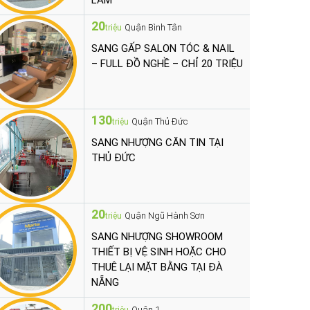
LÀM
20
Quận Bình Tân
triệu
SANG GẤP SALON TÓC & NAIL
– FULL ĐỒ NGHỀ – CHỈ 20 TRIỆU
130
Quận Thủ Đức
triệu
SANG NHƯỢNG CĂN TIN TẠI
THỦ ĐỨC
20
Quận Ngũ Hành Sơn
triệu
SANG NHƯỢNG SHOWROOM
THIẾT BỊ VỆ SINH HOẶC CHO
THUÊ LẠI MẶT BẰNG TẠI ĐÀ
NẴNG
200
Quận 1