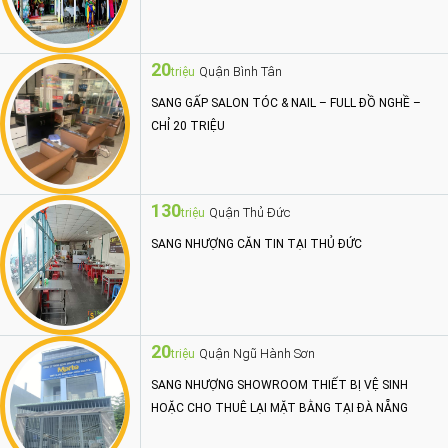
20
Quận Bình Tân
triệu
SANG GẤP SALON TÓC & NAIL – FULL ĐỒ NGHỀ –
CHỈ 20 TRIỆU
130
Quận Thủ Đức
triệu
SANG NHƯỢNG CĂN TIN TẠI THỦ ĐỨC
20
Quận Ngũ Hành Sơn
triệu
SANG NHƯỢNG SHOWROOM THIẾT BỊ VỆ SINH
HOẶC CHO THUÊ LẠI MẶT BẰNG TẠI ĐÀ NẴNG