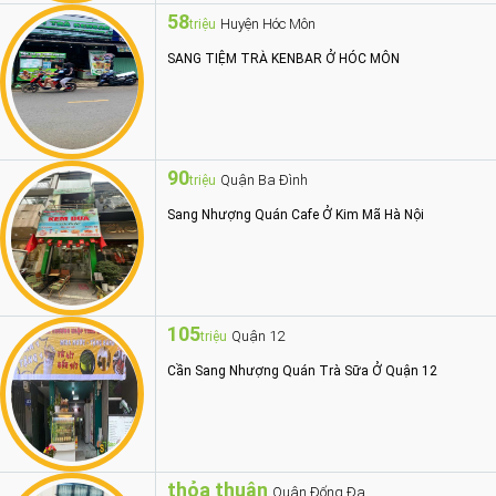
58
Huyện Hóc Môn
triệu
SANG TIỆM TRÀ KENBAR Ở HÓC MÔN
90
Quận Ba Đình
triệu
Sang Nhượng Quán Cafe Ở Kim Mã Hà Nội
105
Quận 12
triệu
Cần Sang Nhượng Quán Trà Sữa Ở Quận 12
thỏa thuận
Quận Đống Đa