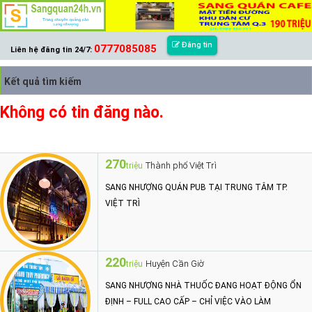
Đăng tin
0777085085
Liên hệ đăng tin 24/7:
Kết quả tìm kiếm
Không có tin đăng nào.
270
Thành phố Việt Trì
triệu
SANG NHƯỢNG QUÁN PUB TẠI TRUNG TÂM TP.
VIỆT TRÌ
220
Huyện Cần Giờ
triệu
SANG NHƯỢNG NHÀ THUỐC ĐANG HOẠT ĐỘNG ỔN
ĐỊNH – FULL CAO CẤP – CHỈ VIỆC VÀO LÀM