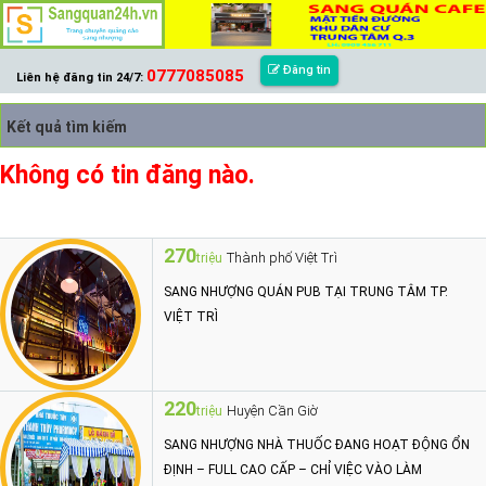
Đăng tin
0777085085
Liên hệ đăng tin 24/7:
Kết quả tìm kiếm
Không có tin đăng nào.
270
Thành phố Việt Trì
triệu
SANG NHƯỢNG QUÁN PUB TẠI TRUNG TÂM TP.
VIỆT TRÌ
220
Huyện Cần Giờ
triệu
SANG NHƯỢNG NHÀ THUỐC ĐANG HOẠT ĐỘNG ỔN
ĐỊNH – FULL CAO CẤP – CHỈ VIỆC VÀO LÀM