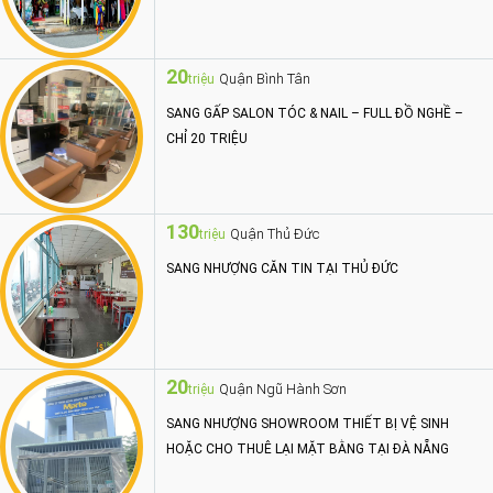
20
Quận Bình Tân
triệu
SANG GẤP SALON TÓC & NAIL – FULL ĐỒ NGHỀ –
CHỈ 20 TRIỆU
130
Quận Thủ Đức
triệu
SANG NHƯỢNG CĂN TIN TẠI THỦ ĐỨC
20
Quận Ngũ Hành Sơn
triệu
SANG NHƯỢNG SHOWROOM THIẾT BỊ VỆ SINH
HOẶC CHO THUÊ LẠI MẶT BẰNG TẠI ĐÀ NẴNG