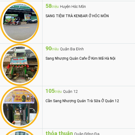
58
Huyện Hóc Môn
triệu
SANG TIỆM TRÀ KENBAR Ở HÓC MÔN
90
Quận Ba Đình
triệu
Sang Nhượng Quán Cafe Ở Kim Mã Hà Nội
105
Quận 12
triệu
Cần Sang Nhượng Quán Trà Sữa Ở Quận 12
thỏa thuận
Quận Đống Đa