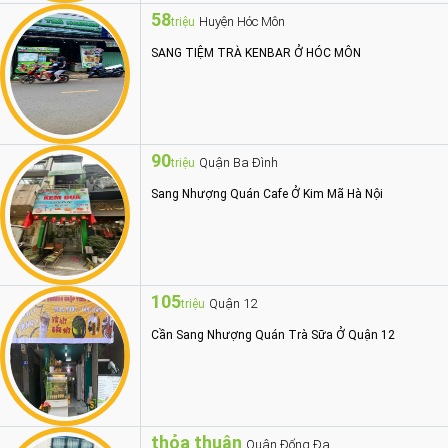
58
Huyện Hóc Môn
triệu
SANG TIỆM TRÀ KENBAR Ở HÓC MÔN
90
Quận Ba Đình
triệu
Sang Nhượng Quán Cafe Ở Kim Mã Hà Nội
105
Quận 12
triệu
Cần Sang Nhượng Quán Trà Sữa Ở Quận 12
thỏa thuận
Quận Đống Đa