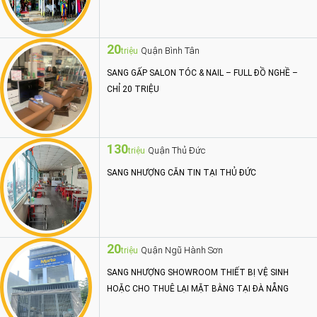
20
Quận Bình Tân
triệu
SANG GẤP SALON TÓC & NAIL – FULL ĐỒ NGHỀ –
CHỈ 20 TRIỆU
130
Quận Thủ Đức
triệu
SANG NHƯỢNG CĂN TIN TẠI THỦ ĐỨC
20
Quận Ngũ Hành Sơn
triệu
SANG NHƯỢNG SHOWROOM THIẾT BỊ VỆ SINH
HOẶC CHO THUÊ LẠI MẶT BẰNG TẠI ĐÀ NẴNG