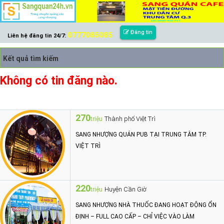
Đăng tin
0777085085
Liên hệ đăng tin 24/7:
Kết quả tìm kiếm
Không có tin đăng nào.
270
Thành phố Việt Trì
triệu
SANG NHƯỢNG QUÁN PUB TẠI TRUNG TÂM TP.
VIỆT TRÌ
220
Huyện Cần Giờ
triệu
SANG NHƯỢNG NHÀ THUỐC ĐANG HOẠT ĐỘNG ỔN
ĐỊNH – FULL CAO CẤP – CHỈ VIỆC VÀO LÀM