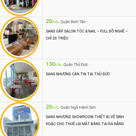
20
Quận Bình Tân
triệu
SANG GẤP SALON TÓC & NAIL – FULL ĐỒ NGHỀ –
CHỈ 20 TRIỆU
130
Quận Thủ Đức
triệu
SANG NHƯỢNG CĂN TIN TẠI THỦ ĐỨC
20
Quận Ngũ Hành Sơn
triệu
SANG NHƯỢNG SHOWROOM THIẾT BỊ VỆ SINH
HOẶC CHO THUÊ LẠI MẶT BẰNG TẠI ĐÀ NẴNG