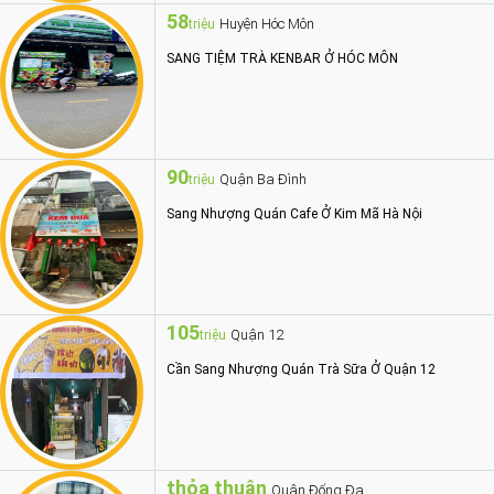
58
Huyện Hóc Môn
triệu
SANG TIỆM TRÀ KENBAR Ở HÓC MÔN
90
Quận Ba Đình
triệu
Sang Nhượng Quán Cafe Ở Kim Mã Hà Nội
105
Quận 12
triệu
Cần Sang Nhượng Quán Trà Sữa Ở Quận 12
thỏa thuận
Quận Đống Đa