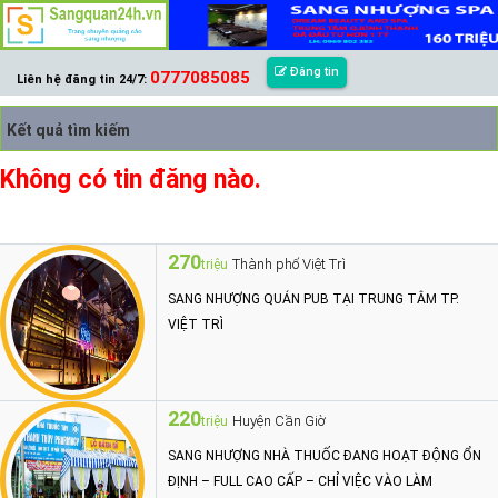
Đăng tin
0777085085
Liên hệ đăng tin 24/7:
Kết quả tìm kiếm
Không có tin đăng nào.
270
Thành phố Việt Trì
triệu
SANG NHƯỢNG QUÁN PUB TẠI TRUNG TÂM TP.
VIỆT TRÌ
220
Huyện Cần Giờ
triệu
SANG NHƯỢNG NHÀ THUỐC ĐANG HOẠT ĐỘNG ỔN
ĐỊNH – FULL CAO CẤP – CHỈ VIỆC VÀO LÀM