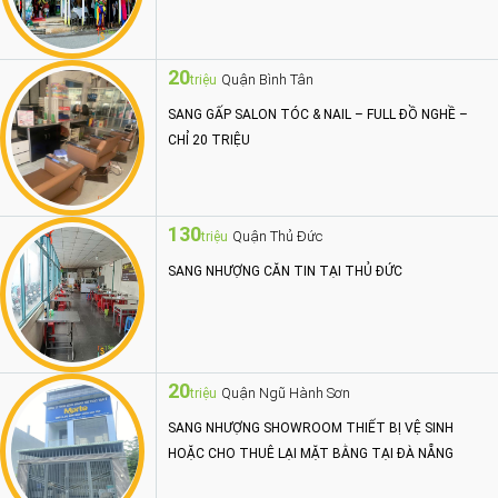
20
Quận Bình Tân
triệu
SANG GẤP SALON TÓC & NAIL – FULL ĐỒ NGHỀ –
CHỈ 20 TRIỆU
130
Quận Thủ Đức
triệu
SANG NHƯỢNG CĂN TIN TẠI THỦ ĐỨC
20
Quận Ngũ Hành Sơn
triệu
SANG NHƯỢNG SHOWROOM THIẾT BỊ VỆ SINH
HOẶC CHO THUÊ LẠI MẶT BẰNG TẠI ĐÀ NẴNG