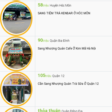
58
Huyện Hóc Môn
triệu
SANG TIỆM TRÀ KENBAR Ở HÓC MÔN
90
Quận Ba Đình
triệu
Sang Nhượng Quán Cafe Ở Kim Mã Hà Nội
105
Quận 12
triệu
Cần Sang Nhượng Quán Trà Sữa Ở Quận 12
thỏa thuận
Quận Đống Đa