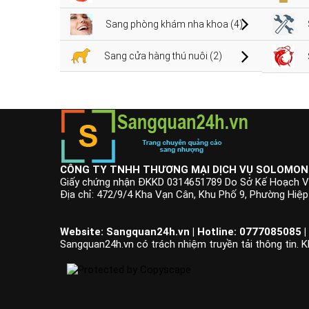
Sang phòng khám nha khoa (4)
Sang cửa hàng thú nuôi (2)
CÔNG TY TNHH THƯƠNG MẠI DỊCH VỤ SOLOMON
Giấy chứng nhận ĐKKD 0314651789 Do Sở Kế Hoạch V
Địa chỉ: 472/9/4 Kha Vạn Cân, Khu Phố 9, Phường Hiệ
Website: Sangquan24h.vn | Hotline: 0777085085 |
Sangquan24h.vn có trách nhiệm truyền tải thông tin. K