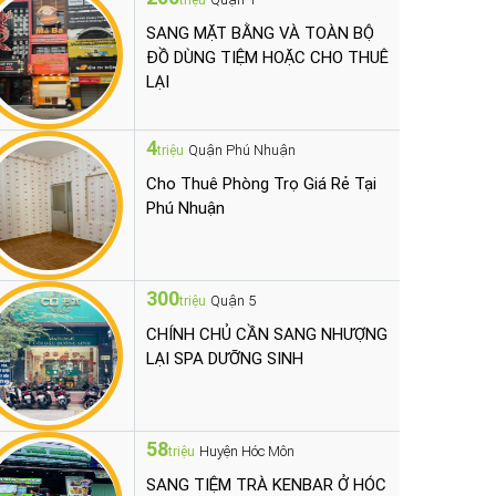
triệu
SANG MẶT BẰNG VÀ TOÀN BỘ
ĐỒ DÙNG TIỆM HOẶC CHO THUÊ
LẠI
4
Quận Phú Nhuận
triệu
Cho Thuê Phòng Trọ Giá Rẻ Tại
Phú Nhuận
300
Quận 5
triệu
CHÍNH CHỦ CẦN SANG NHƯỢNG
LẠI SPA DƯỠNG SINH
58
Huyện Hóc Môn
triệu
SANG TIỆM TRÀ KENBAR Ở HÓC