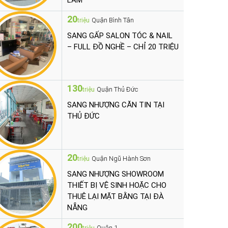
LÀM
20
Quận Bình Tân
triệu
SANG GẤP SALON TÓC & NAIL
– FULL ĐỒ NGHỀ – CHỈ 20 TRIỆU
130
Quận Thủ Đức
triệu
SANG NHƯỢNG CĂN TIN TẠI
THỦ ĐỨC
20
Quận Ngũ Hành Sơn
triệu
SANG NHƯỢNG SHOWROOM
THIẾT BỊ VỆ SINH HOẶC CHO
THUÊ LẠI MẶT BẰNG TẠI ĐÀ
NẴNG
200
Quận 1