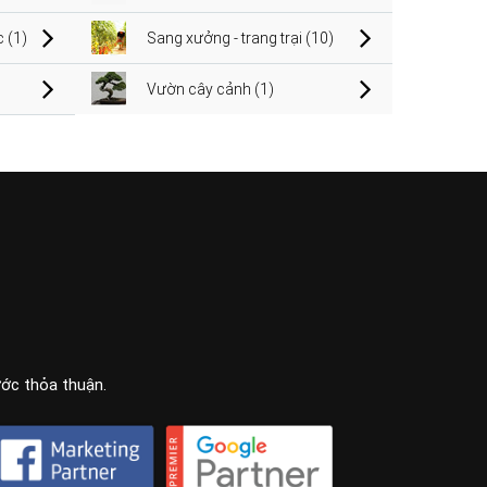
 (1)
Sang xưởng - trang trại (10)
Vườn cây cảnh (1)
ước thỏa thuận.