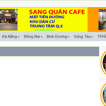
Đà Nẵng
Đồng Nai
Bình Dương
Vũng Tàu
TP.H