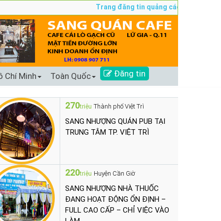
Trang đăng tin quảng cáo sang nhượng số 
Đăng tin
ồ Chí Minh
Toàn Quốc
270
Thành phố Việt Trì
triệu
SANG NHƯỢNG QUÁN PUB TẠI
TRUNG TÂM TP. VIỆT TRÌ
220
Huyện Cần Giờ
triệu
SANG NHƯỢNG NHÀ THUỐC
ĐANG HOẠT ĐỘNG ỔN ĐỊNH –
FULL CAO CẤP – CHỈ VIỆC VÀO