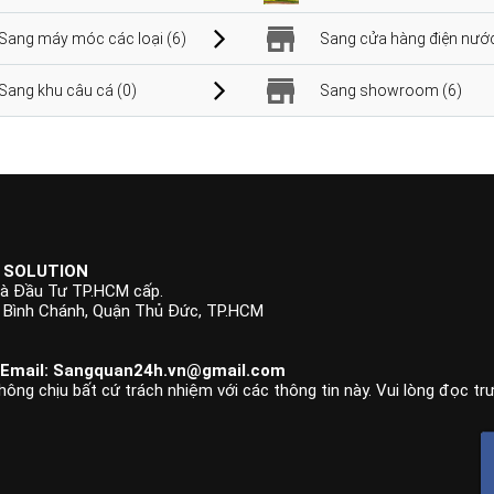
Sang máy móc các loại (6)
Sang cửa hàng điện nước
Sang khu câu cá (0)
Sang showroom (6)
 SOLUTION
à Đầu Tư TP.HCM cấp.
p Bình Chánh, Quận Thủ Đức, TP.HCM
 Email:
Sangquan24h.vn@gmail.com
hông chịu bất cứ trách nhiệm với các thông tin này. Vui lòng đọc tr