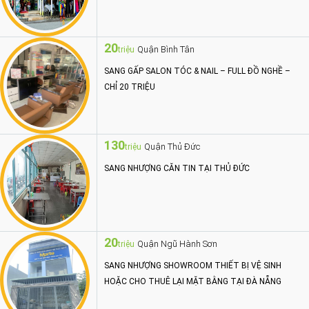
20
Quận Bình Tân
triệu
SANG GẤP SALON TÓC & NAIL – FULL ĐỒ NGHỀ –
CHỈ 20 TRIỆU
130
Quận Thủ Đức
triệu
SANG NHƯỢNG CĂN TIN TẠI THỦ ĐỨC
20
Quận Ngũ Hành Sơn
triệu
SANG NHƯỢNG SHOWROOM THIẾT BỊ VỆ SINH
HOẶC CHO THUÊ LẠI MẶT BẰNG TẠI ĐÀ NẴNG