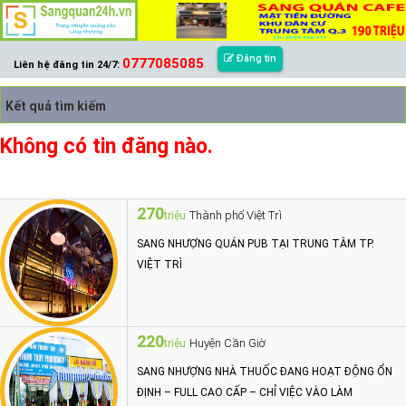
Đăng tin
0777085085
Liên hệ đăng tin 24/7:
Kết quả tìm kiếm
Không có tin đăng nào.
270
Thành phố Việt Trì
triệu
SANG NHƯỢNG QUÁN PUB TẠI TRUNG TÂM TP.
VIỆT TRÌ
220
Huyện Cần Giờ
triệu
SANG NHƯỢNG NHÀ THUỐC ĐANG HOẠT ĐỘNG ỔN
ĐỊNH – FULL CAO CẤP – CHỈ VIỆC VÀO LÀM