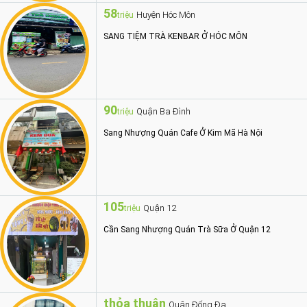
58
Huyện Hóc Môn
triệu
SANG TIỆM TRÀ KENBAR Ở HÓC MÔN
90
Quận Ba Đình
triệu
Sang Nhượng Quán Cafe Ở Kim Mã Hà Nội
105
Quận 12
triệu
Cần Sang Nhượng Quán Trà Sữa Ở Quận 12
thỏa thuận
Quận Đống Đa