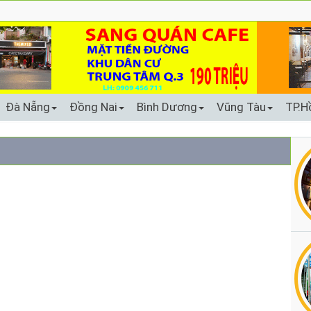
Đà Nẵng
Đồng Nai
Bình Dương
Vũng Tàu
TP.H