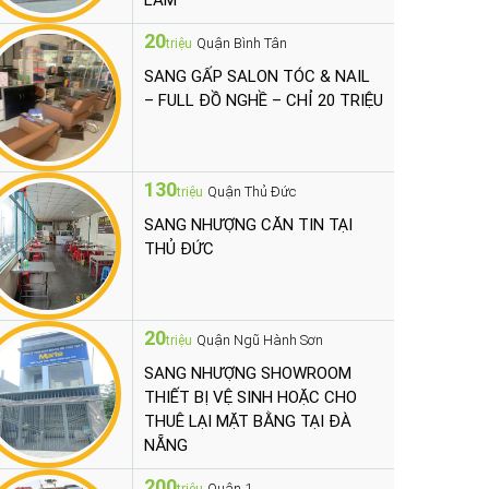
LÀM
20
Quận Bình Tân
triệu
SANG GẤP SALON TÓC & NAIL
– FULL ĐỒ NGHỀ – CHỈ 20 TRIỆU
130
Quận Thủ Đức
triệu
SANG NHƯỢNG CĂN TIN TẠI
THỦ ĐỨC
20
Quận Ngũ Hành Sơn
triệu
SANG NHƯỢNG SHOWROOM
THIẾT BỊ VỆ SINH HOẶC CHO
THUÊ LẠI MẶT BẰNG TẠI ĐÀ
NẴNG
200
Quận 1