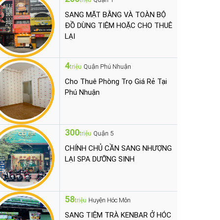
triệu
SANG MẶT BẰNG VÀ TOÀN BỘ
ĐỒ DÙNG TIỆM HOẶC CHO THUÊ
LẠI
4
Quận Phú Nhuận
triệu
Cho Thuê Phòng Trọ Giá Rẻ Tại
Phú Nhuận
300
Quận 5
triệu
CHÍNH CHỦ CẦN SANG NHƯỢNG
LẠI SPA DƯỠNG SINH
58
Huyện Hóc Môn
triệu
SANG TIỆM TRÀ KENBAR Ở HÓC