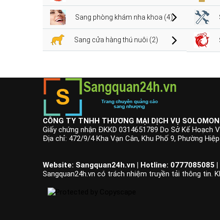
Sang phòng khám nha khoa (4)
Sang cửa hàng thú nuôi (2)
CÔNG TY TNHH THƯƠNG MẠI DỊCH VỤ SOLOMON
Giấy chứng nhận ĐKKD 0314651789 Do Sở Kế Hoạch V
Địa chỉ: 472/9/4 Kha Vạn Cân, Khu Phố 9, Phường Hiệ
Website: Sangquan24h.vn | Hotline: 0777085085 |
Sangquan24h.vn có trách nhiệm truyền tải thông tin. K