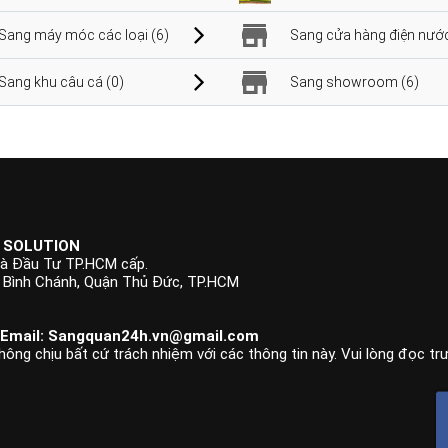
Sang máy móc các loại (6)
Sang cửa hàng điện nước
Sang khu câu cá (0)
Sang showroom (6)
 SOLUTION
à Đầu Tư TP.HCM cấp.
p Bình Chánh, Quận Thủ Đức, TP.HCM
 Email:
Sangquan24h.vn@gmail.com
hông chịu bất cứ trách nhiệm với các thông tin này. Vui lòng đọc tr