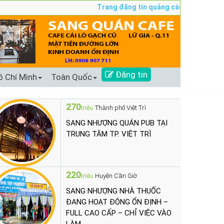
Trang đăng tin quảng cáo sang nhượng số 
Đăng tin
ồ Chí Minh
Toàn Quốc
270
Thành phố Việt Trì
triệu
SANG NHƯỢNG QUÁN PUB TẠI
TRUNG TÂM TP. VIỆT TRÌ
220
Huyện Cần Giờ
triệu
SANG NHƯỢNG NHÀ THUỐC
ĐANG HOẠT ĐỘNG ỔN ĐỊNH –
FULL CAO CẤP – CHỈ VIỆC VÀO