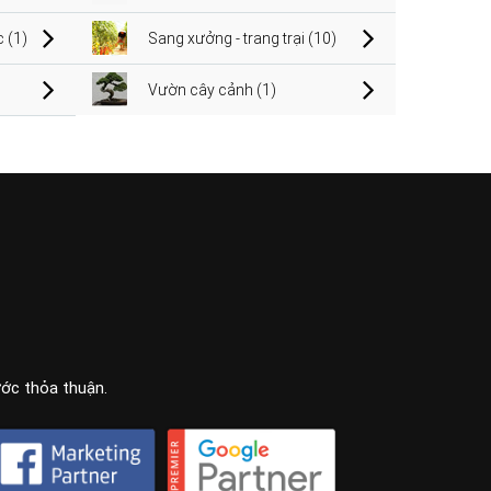
 (1)
Sang xưởng - trang trại (10)
Vườn cây cảnh (1)
ước thỏa thuận.