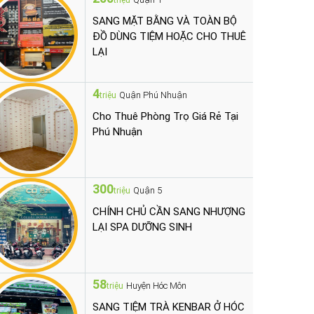
triệu
SANG MẶT BẰNG VÀ TOÀN BỘ
ĐỒ DÙNG TIỆM HOẶC CHO THUÊ
LẠI
4
Quận Phú Nhuận
triệu
Cho Thuê Phòng Trọ Giá Rẻ Tại
Phú Nhuận
300
Quận 5
triệu
CHÍNH CHỦ CẦN SANG NHƯỢNG
LẠI SPA DƯỠNG SINH
58
Huyện Hóc Môn
triệu
SANG TIỆM TRÀ KENBAR Ở HÓC