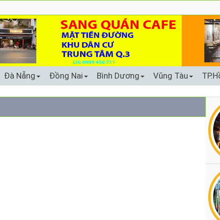
Đà Nẵng
Đồng Nai
Bình Dương
Vũng Tàu
TP.H