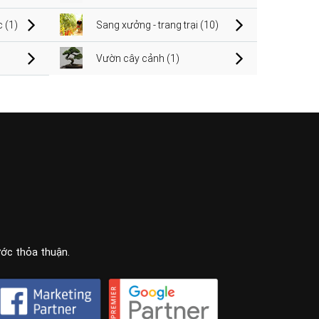
 (1)
Sang xưởng - trang trại (10)
Vườn cây cảnh (1)
ước thỏa thuận.