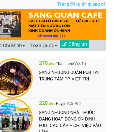
Trang đăng tin quảng cáo sang nhượng số 
Đăng tin
ồ Chí Minh
Toàn Quốc
270
Thành phố Việt Trì
triệu
SANG NHƯỢNG QUÁN PUB TẠI
TRUNG TÂM TP. VIỆT TRÌ
220
Huyện Cần Giờ
triệu
SANG NHƯỢNG NHÀ THUỐC
ĐANG HOẠT ĐỘNG ỔN ĐỊNH –
FULL CAO CẤP – CHỈ VIỆC VÀO