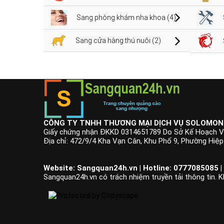
Sang phòng khám nha khoa (4)
Sang cửa hàng thú nuôi (2)
CÔNG TY TNHH THƯƠNG MẠI DỊCH VỤ SOLOMON
Giấy chứng nhận ĐKKD 0314651789 Do Sở Kế Hoạch V
Địa chỉ: 472/9/4 Kha Vạn Cân, Khu Phố 9, Phường Hiệ
Website: Sangquan24h.vn | Hotline: 0777085085 |
Sangquan24h.vn có trách nhiệm truyền tải thông tin. K