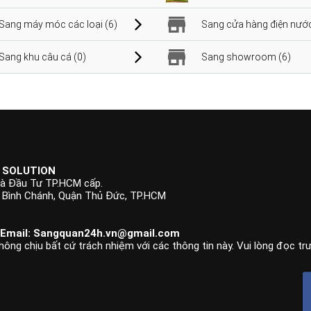
Sang máy móc các loại (6)
Sang cửa hàng điện nước
Sang khu câu cá (0)
Sang showroom (6)
 SOLUTION
à Đầu Tư TP.HCM cấp.
p Bình Chánh, Quận Thủ Đức, TP.HCM
 Email:
Sangquan24h.vn@gmail.com
hông chịu bất cứ trách nhiệm với các thông tin này. Vui lòng đọc tr