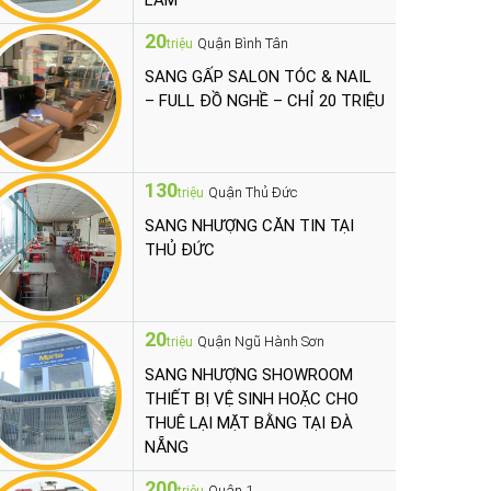
LÀM
20
Quận Bình Tân
triệu
SANG GẤP SALON TÓC & NAIL
– FULL ĐỒ NGHỀ – CHỈ 20 TRIỆU
130
Quận Thủ Đức
triệu
SANG NHƯỢNG CĂN TIN TẠI
THỦ ĐỨC
20
Quận Ngũ Hành Sơn
triệu
SANG NHƯỢNG SHOWROOM
THIẾT BỊ VỆ SINH HOẶC CHO
THUÊ LẠI MẶT BẰNG TẠI ĐÀ
NẴNG
200
Quận 1