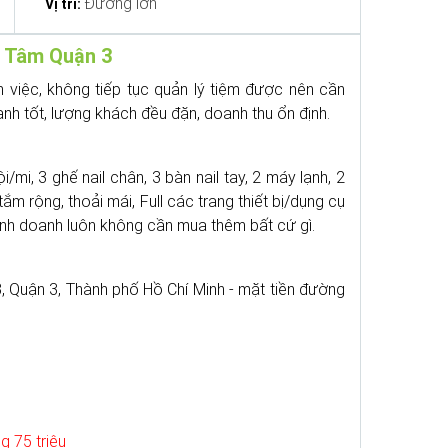
Đường lớn
Vị trí:
 Tâm Quận 3
 việc, không tiếp tục quản lý tiệm được nên cần
h tốt, lượng khách đều đặn, doanh thu ổn định.
/mi, 3 ghế nail chân, 3 bàn nail tay, 2 máy lạnh, 2
ắm rộng, thoải mái, Full các trang thiết bị/dụng cụ
inh doanh luôn không cần mua thêm bất cứ gì.
 Quận 3, Thành phố Hồ Chí Minh - mặt tiền đường
g 75 triệu