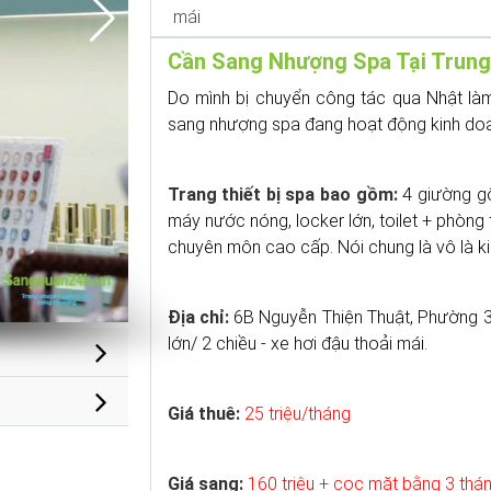
mái
Cần Sang Nhượng Spa Tại Trung
Do mình bị chuyển công tác qua Nhật làm
sang nhượng spa đang hoạt động kinh doan
Trang thiết bị spa bao gồm:
4 giường gội
máy nước nóng, locker lớn, toilet + phòng t
chuyên môn cao cấp. Nói chung là vô là k
Địa chỉ:
6B Nguyễn Thiện Thuật, Phường 3,
lớn/ 2 chiều - xe hơi đậu thoải mái.
Giá thuê:
25 triệu/tháng
Giá sang:
160 triệu + cọc mặt bằng 3 thán