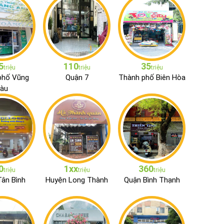
5
110
35
triệu
triệu
triệu
phố Vũng
Quận 7
Thành phố Biên Hòa
àu
0
1xx
360
triệu
triệu
triệu
ân Bình
Huyện Long Thành
Quận Bình Thạnh