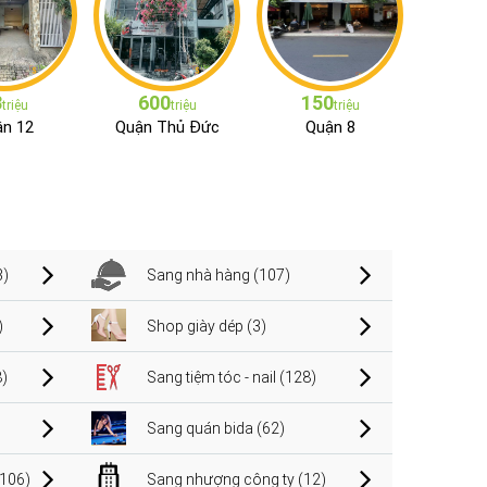
3
600
150
triệu
triệu
triệu
n 12
Quận Thủ Đức
Quận 8
3)
Sang nhà hàng (107)
)
Shop giày dép (3)
)
Sang tiệm tóc - nail (128)
Sang quán bida (62)
106)
Sang nhượng công ty (12)