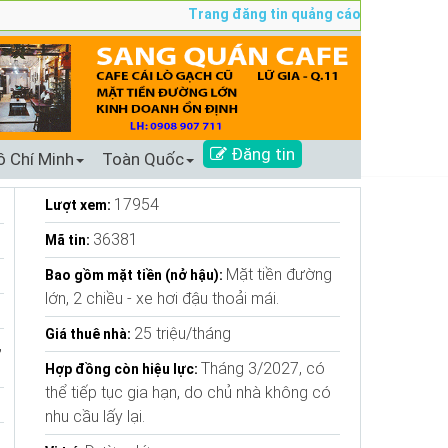
Trang đăng tin quảng cáo sang nhượng số 1 Tạ
Đăng tin
ồ Chí Minh
Toàn Quốc
17954
Lượt xem:
36381
Mã tin:
Mặt tiền đường
Bao gồm mặt tiền (nở hậu):
lớn, 2 chiều - xe hơi đậu thoải mái.
25 triệu/tháng
Giá thuê nhà:
,
Tháng 3/2027, có
Hợp đồng còn hiệu lực:
thể tiếp tục gia hạn, do chủ nhà không có
nhu cầu lấy lại.