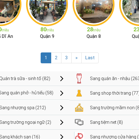
0
80
28
2
triệu
triệu
triệu
ã Dĩ An
Quận 9
Quận 8
Quậ
1
2
3
»
Last
Quán trà sữa - sinh tố (82)
Sang quán ăn - nhậu (26
Sang quán phở - hủ tiếu (58)
Sang shop thời trang (77
Sang nhượng spa (212)
Sang trường mầm non (8
Sang trường ngoại ngữ (2)
Sang tiệm net (8)
Sang khách sạn (16)
Sang nhượng cửa hàng (