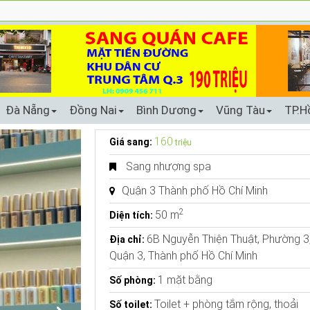
Đà Nẵng
Đồng Nai
Bình Dương
Vũng Tàu
TP.H
160
Giá sang:
triệu
Sang nhượng spa
Quận 3 Thành phố Hồ Chí Minh
2
50 m
Diện tích:
6B Nguyễn Thiện Thuật, Phường 3
Địa chỉ:
Quận 3, Thành phố Hồ Chí Minh
1 mặt bằng
Số phòng:
Toilet + phòng tắm rộng, thoải
Số toilet: