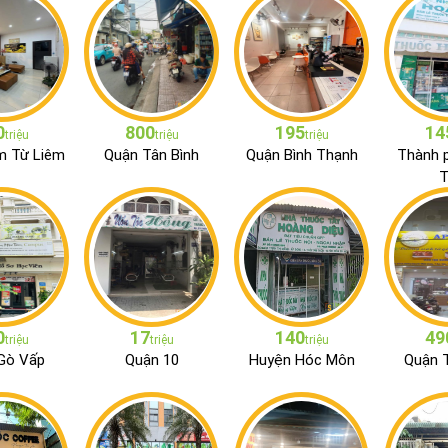
0
800
195
14
triệu
triệu
triệu
m Từ Liêm
Quận Tân Bình
Quận Bình Thạnh
Thành 
T
0
17
140
49
triệu
triệu
triệu
Gò Vấp
Quận 10
Huyện Hóc Môn
Quận T