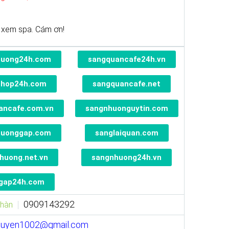
 xem spa. Cám ơn!
huong24h.com
sangquancafe24h.vn
shop24h.com
sangquancafe.net
ancafe.com.vn
sangnhuonguytin.com
huonggap.com
sanglaiquan.com
huong.net.vn
sangnhuong24h.vn
gap24h.com
0909143292
Nhàn
guyen1002@gmail.com