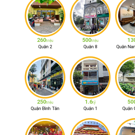
260
500
13
triệu
triệu
Quận 2
Quận 8
Quận Na
250
1.6
50
triệu
tỷ
Quận Bình Tân
Quận 1
Quận 