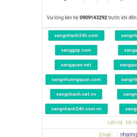
Vui lòng liên hệ
0909143292
trước khi đến
sangnhanh24h.com
sangn
sanggap.com
sang
sangquan.net
sangqu
sangnhuongquan.com
sangn
sangnhanh.net.vn
sangn
sangnhanh24h.com.vn
sang
Liên hệ : Ms 
nhann
Email :