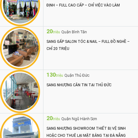
ĐỊNH – FULL CAO CẤP – CHỈ VIỆC VÀO LÀM
20
Quận Bình Tân
triệu
SANG GẤP SALON TÓC & NAIL – FULL ĐỒ NGHỀ –
CHỈ 20 TRIỆU
130
Quận Thủ Đức
triệu
SANG NHƯỢNG CĂN TIN TẠI THỦ ĐỨC
20
Quận Ngũ Hành Sơn
triệu
SANG NHƯỢNG SHOWROOM THIẾT BỊ VỆ SINH
HOẶC CHO THUÊ LẠI MẶT BẰNG TẠI ĐÀ NẴNG