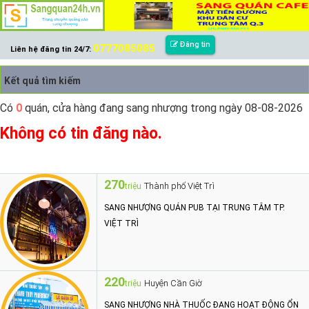
Đăng tin
0777085085
Liên hệ đăng tin 24/7:
Kết quả tìm kiếm
Có
0
quán, cửa hàng đang sang nhượng trong ngày 08-08-2026
Không có tin đăng nào.
270
Thành phố Việt Trì
triệu
SANG NHƯỢNG QUÁN PUB TẠI TRUNG TÂM TP.
VIỆT TRÌ
220
Huyện Cần Giờ
triệu
SANG NHƯỢNG NHÀ THUỐC ĐANG HOẠT ĐỘNG ỔN