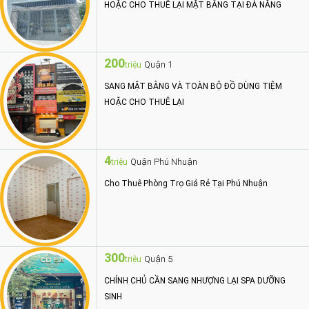
HOẶC CHO THUÊ LẠI MẶT BẰNG TẠI ĐÀ NẴNG
200
Quận 1
triệu
SANG MẶT BẰNG VÀ TOÀN BỘ ĐỒ DÙNG TIỆM
HOẶC CHO THUÊ LẠI
4
Quận Phú Nhuận
triệu
Cho Thuê Phòng Trọ Giá Rẻ Tại Phú Nhuận
300
Quận 5
triệu
CHÍNH CHỦ CẦN SANG NHƯỢNG LẠI SPA DƯỠNG
SINH