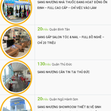
SANG NHƯỢNG NHÀ THUỐC ĐANG HOẠT ĐỘNG ỔN
ĐỊNH – FULL CAO CẤP – CHỈ VIỆC VÀO LÀM
20
Quận Bình Tân
triệu
SANG GẤP SALON TÓC & NAIL – FULL ĐỒ NGHỀ –
CHỈ 20 TRIỆU
130
Quận Thủ Đức
triệu
SANG NHƯỢNG CĂN TIN TẠI THỦ ĐỨC
20
Quận Ngũ Hành Sơn
triệu
SANG NHƯỢNG SHOWROOM THIẾT BỊ VỆ SINH