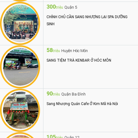
300
Quận 5
triệu
CHÍNH CHỦ CẦN SANG NHƯỢNG LẠI SPA DƯỠNG
SINH
58
Huyện Hóc Môn
triệu
SANG TIỆM TRÀ KENBAR Ở HÓC MÔN
90
Quận Ba Đình
triệu
Sang Nhượng Quán Cafe Ở Kim Mã Hà Nội
105
Quận 12
triệu