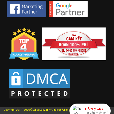
Hỗ trợ 24/7
Copyright 2017 - 2026 © Sangquan24h.vn. Bản quyền thuộc về Sangquan24h.vn. Mọi hành vi
Tư vấn miễn phí