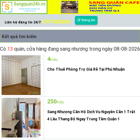
Đăng tin
0777085085
Liên hệ đăng tin 24/7:
Kết quả tìm kiếm
Có
13
quán, cửa hàng đang sang nhượng trong ngày 08-08-2026
4
triệu
Cho Thuê Phòng Trọ Giá Rẻ Tại Phú Nhuận
250
triệu
Sang Nhượng Căn Hộ Dịch Vụ Nguyên Căn 1 Trệt
4 Lầu Thang Bộ Ngay Trung Tâm Quận 1