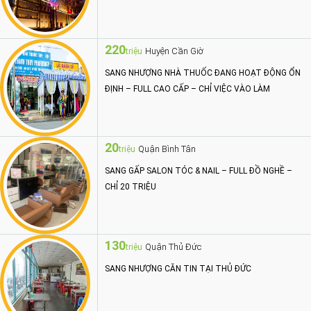
220
Huyện Cần Giờ
triệu
SANG NHƯỢNG NHÀ THUỐC ĐANG HOẠT ĐỘNG ỔN
ĐỊNH – FULL CAO CẤP – CHỈ VIỆC VÀO LÀM
20
Quận Bình Tân
triệu
SANG GẤP SALON TÓC & NAIL – FULL ĐỒ NGHỀ –
CHỈ 20 TRIỆU
130
Quận Thủ Đức
triệu
SANG NHƯỢNG CĂN TIN TẠI THỦ ĐỨC