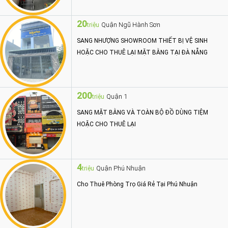
20
Quận Ngũ Hành Sơn
triệu
SANG NHƯỢNG SHOWROOM THIẾT BỊ VỆ SINH
HOẶC CHO THUÊ LẠI MẶT BẰNG TẠI ĐÀ NẴNG
200
Quận 1
triệu
SANG MẶT BẰNG VÀ TOÀN BỘ ĐỒ DÙNG TIỆM
HOẶC CHO THUÊ LẠI
4
Quận Phú Nhuận
triệu
Cho Thuê Phòng Trọ Giá Rẻ Tại Phú Nhuận