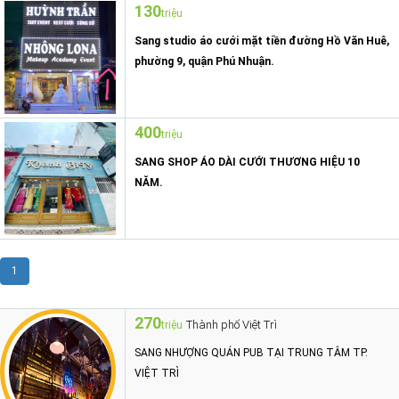
130
triệu
Sang studio áo cưới mặt tiền đường Hồ Văn Huê,
phường 9, quận Phú Nhuận.
400
triệu
SANG SHOP ÁO DÀI CƯỚI THƯƠNG HIỆU 10
NĂM.
1
270
Thành phố Việt Trì
triệu
SANG NHƯỢNG QUÁN PUB TẠI TRUNG TÂM TP.
VIỆT TRÌ