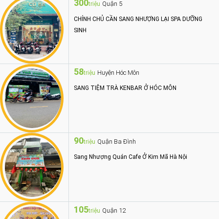
300
Quận 5
triệu
CHÍNH CHỦ CẦN SANG NHƯỢNG LẠI SPA DƯỠNG
SINH
58
Huyện Hóc Môn
triệu
SANG TIỆM TRÀ KENBAR Ở HÓC MÔN
90
Quận Ba Đình
triệu
Sang Nhượng Quán Cafe Ở Kim Mã Hà Nội
105
Quận 12
triệu