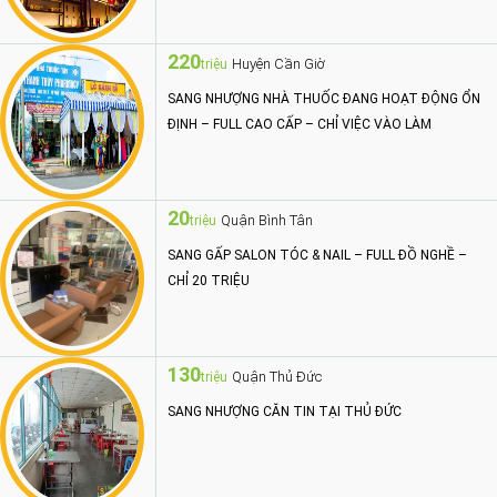
220
Huyện Cần Giờ
triệu
SANG NHƯỢNG NHÀ THUỐC ĐANG HOẠT ĐỘNG ỔN
ĐỊNH – FULL CAO CẤP – CHỈ VIỆC VÀO LÀM
20
Quận Bình Tân
triệu
SANG GẤP SALON TÓC & NAIL – FULL ĐỒ NGHỀ –
CHỈ 20 TRIỆU
130
Quận Thủ Đức
triệu
SANG NHƯỢNG CĂN TIN TẠI THỦ ĐỨC