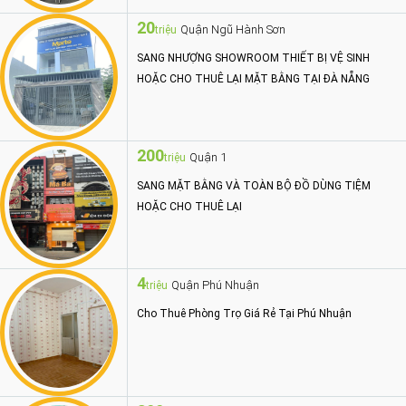
20
Quận Ngũ Hành Sơn
triệu
SANG NHƯỢNG SHOWROOM THIẾT BỊ VỆ SINH
HOẶC CHO THUÊ LẠI MẶT BẰNG TẠI ĐÀ NẴNG
200
Quận 1
triệu
SANG MẶT BẰNG VÀ TOÀN BỘ ĐỒ DÙNG TIỆM
HOẶC CHO THUÊ LẠI
4
Quận Phú Nhuận
triệu
Cho Thuê Phòng Trọ Giá Rẻ Tại Phú Nhuận