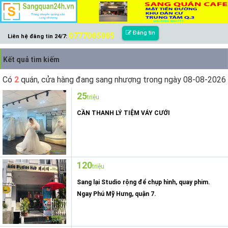
Đăng tin
0777085085
Liên hệ đăng tin 24/7:
Kết quả tìm kiếm
Có
2
quán, cửa hàng đang sang nhượng trong ngày 08-08-2026
25
triệu
CẦN THANH LÝ TIỆM VÁY CƯỚI
120
triệu
Sang lại Studio rộng để chụp hình, quay phim.
Ngay Phú Mỹ Hưng, quận 7.