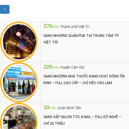
1
270
Thành phố Việt Trì
triệu
SANG NHƯỢNG QUÁN PUB TẠI TRUNG TÂM TP.
VIỆT TRÌ
220
Huyện Cần Giờ
triệu
SANG NHƯỢNG NHÀ THUỐC ĐANG HOẠT ĐỘNG ỔN
ĐỊNH – FULL CAO CẤP – CHỈ VIỆC VÀO LÀM
20
Quận Bình Tân
triệu
SANG GẤP SALON TÓC & NAIL – FULL ĐỒ NGHỀ –
CHỈ 20 TRIỆU