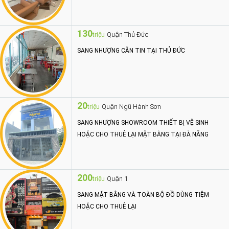
130
Quận Thủ Đức
triệu
SANG NHƯỢNG CĂN TIN TẠI THỦ ĐỨC
20
Quận Ngũ Hành Sơn
triệu
SANG NHƯỢNG SHOWROOM THIẾT BỊ VỆ SINH
HOẶC CHO THUÊ LẠI MẶT BẰNG TẠI ĐÀ NẴNG
200
Quận 1
triệu
SANG MẶT BẰNG VÀ TOÀN BỘ ĐỒ DÙNG TIỆM
HOẶC CHO THUÊ LẠI