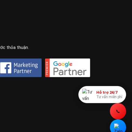
ước thỏa thuận.
Hỗ trợ 24/7
Tư vấn miễn phí
📞