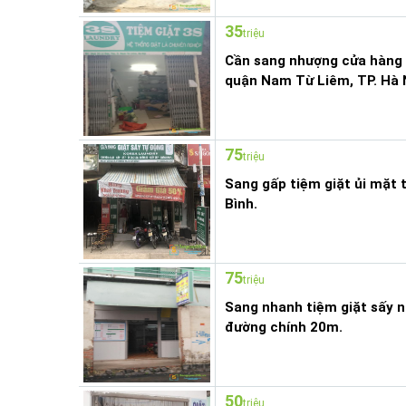
35
triệu
Cần sang nhượng cửa hàng 
quận Nam Từ Liêm, TP. Hà 
75
triệu
Sang gấp tiệm giặt ủi mặt 
Bình.
75
triệu
Sang nhanh tiệm giặt sấy 
đường chính 20m.
50
triệu