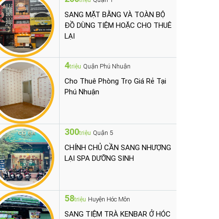
triệu
SANG MẶT BẰNG VÀ TOÀN BỘ
ĐỒ DÙNG TIỆM HOẶC CHO THUÊ
LẠI
4
Quận Phú Nhuận
triệu
Cho Thuê Phòng Trọ Giá Rẻ Tại
Phú Nhuận
300
Quận 5
triệu
CHÍNH CHỦ CẦN SANG NHƯỢNG
LẠI SPA DƯỠNG SINH
58
Huyện Hóc Môn
triệu
SANG TIỆM TRÀ KENBAR Ở HÓC