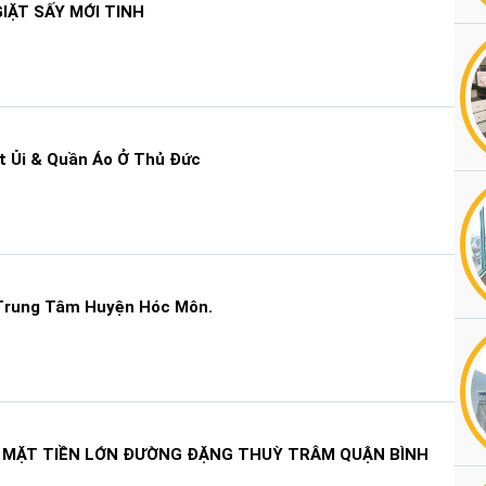
IẶT SẤY MỚI TINH
t Ủi & Quần Áo Ở Thủ Đức
Trung Tâm Huyện Hóc Môn.
I MẶT TIỀN LỚN ĐƯỜNG ĐẶNG THUỲ TRÂM QUẬN BÌNH