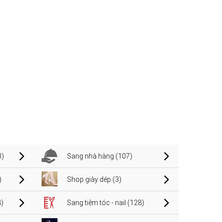
3)
Sang nhà hàng (107)
)
Shop giày dép (3)
)
Sang tiệm tóc - nail (128)