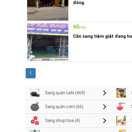
đông.
65
triệu
Cần sang tiệm giặt đang h
1
Sang quán cafe (469)
Sang quán cơm (66)
Sang shop hoa (4)