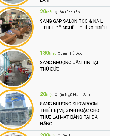
LÀM
20
Quận Bình Tân
triệu
SANG GẤP SALON TÓC & NAIL
– FULL ĐỒ NGHỀ – CHỈ 20 TRIỆU
130
Quận Thủ Đức
triệu
SANG NHƯỢNG CĂN TIN TẠI
THỦ ĐỨC
20
Quận Ngũ Hành Sơn
triệu
SANG NHƯỢNG SHOWROOM
THIẾT BỊ VỆ SINH HOẶC CHO
THUÊ LẠI MẶT BẰNG TẠI ĐÀ
NẴNG
200
Quận 1