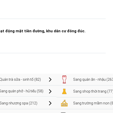
oạt động mặt tiền đường, khu dân cư đông đúc.
Quán trà sữa - sinh tố (82)
Sang quán ăn - nhậu (26
Sang quán phở - hủ tiếu (58)
Sang shop thời trang (77
Sang nhượng spa (212)
Sang trường mầm non (8