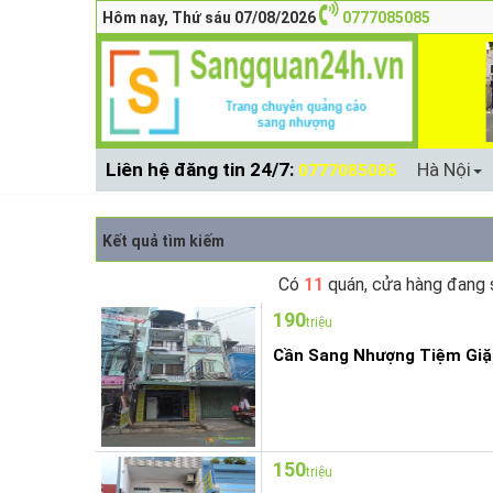
Hôm nay, Thứ sáu 07/08/2026
0777085085
Liên hệ đăng tin 24/7:
Hà Nội
0777085085
Kết quả tìm kiếm
Có
11
quán, cửa hàng đang 
190
triệu
Cần Sang Nhượng Tiệm Giặ
150
triệu