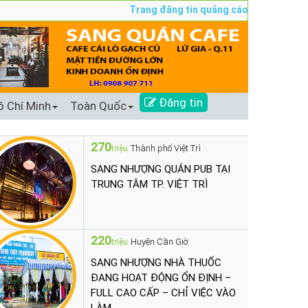
Trang đăng tin quảng cáo sang nhượng số 1 
Đăng tin
ồ Chí Minh
Toàn Quốc
270
Thành phố Việt Trì
triệu
SANG NHƯỢNG QUÁN PUB TẠI
TRUNG TÂM TP. VIỆT TRÌ
220
Huyện Cần Giờ
triệu
SANG NHƯỢNG NHÀ THUỐC
ĐANG HOẠT ĐỘNG ỔN ĐỊNH –
FULL CAO CẤP – CHỈ VIỆC VÀO