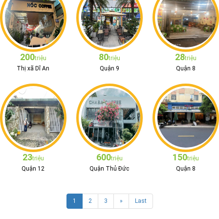
200
80
28
triệu
triệu
triệu
Thị xã Dĩ An
Quận 9
Quận 8
23
600
150
triệu
triệu
triệu
Quận 12
Quận Thủ Đức
Quận 8
1
2
3
»
Last