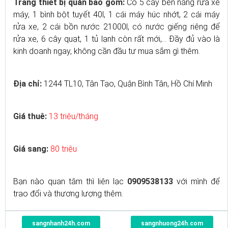
Trang thiết bị quán bao gồm:
Có 5 cây bên năng rửa xe
máy, 1 bình bột tuyết 40l, 1 cái máy húc nhớt, 2 cái máy
rửa xe, 2 cái bồn nước 21000l, có nước giếng riêng để
rửa xe, 6 cây quạt, 1 tủ lạnh còn rất mới,... Đầy đủ vào là
kinh doanh ngay, không cần đầu tư mua sắm gì thêm.
Địa chỉ:
1244 TL10, Tân Tạo, Quận Bình Tân, Hồ Chí Minh
Giá thuê:
13 triệu/tháng
Giá sang:
80 triệu
Bạn nào quan tâm thì liên lạc
0909538133
với mình để
trao đổi và thương lượng thêm.
sangnhanh24h.com
sangnhuong24h.com