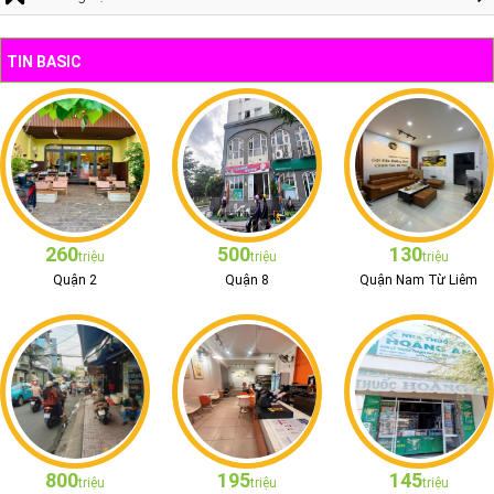
TIN BASIC
260
500
130
triệu
triệu
triệu
Quận 2
Quận 8
Quận Nam Từ Liêm
800
195
145
triệu
triệu
triệu