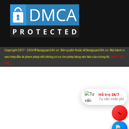
Copyright 2017 - 2026 © Sangquan24h.vn. Bản quyền thuộc về Sangquan24h.vn. Mọi hành vi
xem chi
sao chép đều là phạm pháp nếu không có sự cho phép bằng văn bản của chúng tôi.
tiết
.
Hỗ trợ 24/7
Tư vấn miễn phí
📞