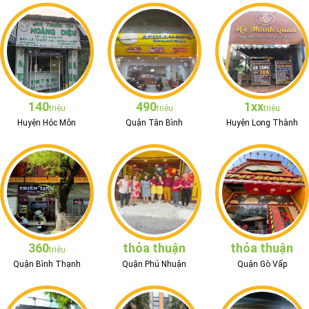
140
490
1xx
triệu
triệu
triệu
Huyện Hóc Môn
Quận Tân Bình
Huyện Long Thành
360
thỏa thuận
thỏa thuận
triệu
Quận Bình Thạnh
Quận Phú Nhuận
Quận Gò Vấp