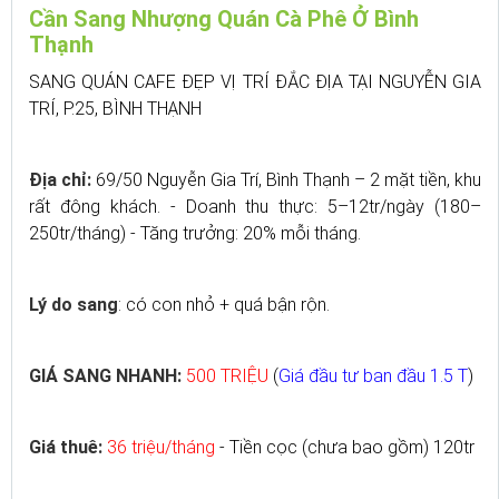
Cần Sang Nhượng Quán Cà Phê Ở Bình
Thạnh
SANG QUÁN CAFE ĐẸP VỊ TRÍ ĐẮC ĐỊA TẠI NGUYỄN GIA
TRÍ, P.25, BÌNH THẠNH
Địa chỉ:
69/50 Nguyễn Gia Trí, Bình Thạnh – 2 mặt tiền, khu
rất đông khách. - Doanh thu thực: 5–12tr/ngày (180–
250tr/tháng) - Tăng trưởng: 20% mỗi tháng.
Lý do sang
: có con nhỏ + quá bận rộn.
GIÁ SANG NHANH:
500 TRIỆU
(
Giá đầu tư ban đầu 1.5 T
)
Giá thuê:
36 triệu/tháng
- Tiền cọc (chưa bao gồm) 120tr