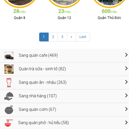
28
23
600
triệu
triệu
triệu
Quận 8
Quận 12
Quận Thủ Đức
1
2
3
»
Last
Sang quán cafe (469)
Quán trà sữa - sinh tố (82)
Sang quán ăn - nhậu (263)
Sang nhà hàng (107)
Sang quán cơm (67)
Sang quán phở - hủ tiếu (58)