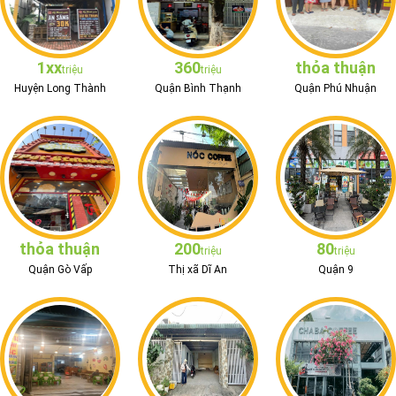
1xx
360
thỏa thuận
triệu
triệu
Huyện Long Thành
Quận Bình Thạnh
Quận Phú Nhuận
thỏa thuận
200
80
triệu
triệu
Quận Gò Vấp
Thị xã Dĩ An
Quận 9