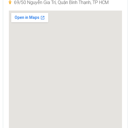
69/50 Nguyễn Gia Trí, Quận Bình Thạnh, TP HCM