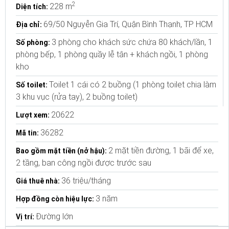
2
228 m
Diện tích:
69/50 Nguyễn Gia Trí, Quận Bình Thạnh, TP HCM
Địa chỉ:
3 phòng cho khách sức chứa 80 khách/lần, 1
Số phòng:
phòng bếp, 1 phòng quầy lễ tân + khách ngồi, 1 phòng
kho
Toilet 1 cái có 2 buồng (1 phòng toilet chia làm
Số toilet:
3 khu vục (rửa tay), 2 buồng toilet)
20622
Lượt xem:
36282
Mã tin:
2 mặt tiền đường, 1 bãi để xe,
Bao gồm mặt tiền (nở hậu):
2 tầng, ban công ngồi được trước sau
36 triệu/tháng
Giá thuê nhà:
3 năm
Hợp đồng còn hiệu lực:
Đường lớn
Vị trí: