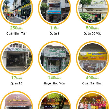
250
1.6
500
triệu
tỷ
triệu
Quận Bình Tân
Quận 1
Quận Gò Vấp
17
140
490
triệu
triệu
triệu
Quận 10
Huyện Hóc Môn
Quận Tân Bình