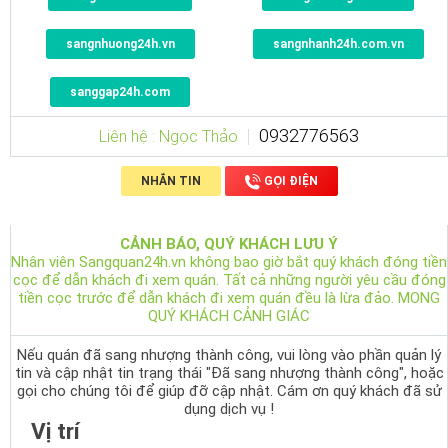
sangnhuong24h.vn
sangnhanh24h.com.vn
sanggap24h.com
0932776563
Liên hệ : Ngọc Thảo
NHẮN TIN
GỌI ĐIỆN
CẢNH BÁO, QUÝ KHÁCH LƯU Ý
Nhân viên Sangquan24h.vn không bao giờ bắt quý khách đóng tiền
cọc để dẫn khách đi xem quán. Tất cả những người yêu cầu đóng
tiền cọc trước để dẫn khách đi xem quán đều là lừa đảo. MONG
QUÝ KHÁCH CẢNH GIÁC
Nếu quán đã sang nhượng thành công, vui lòng vào phần quản lý
tin và cập nhật tin trạng thái "Đã sang nhượng thành công", hoặc
gọi cho chúng tôi để giúp đỡ cập nhật. Cám ơn quý khách đã sử
dụng dịch vụ !
Vị trí