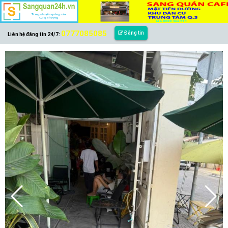
0777085085
Đăng tin
Liên hệ đăng tin 24/7: