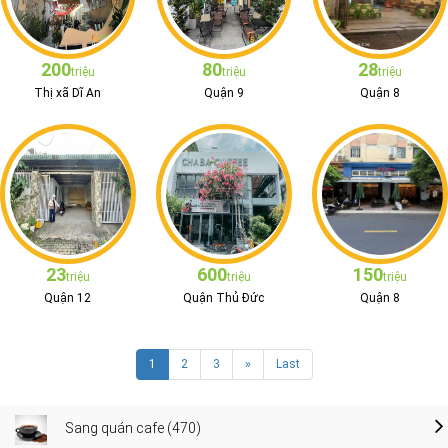
200
80
28
triệu
triệu
triệu
Thị xã Dĩ An
Quận 9
Quận 8
23
600
150
triệu
triệu
triệu
Quận 12
Quận Thủ Đức
Quận 8
1
2
3
»
Last
Sang quán cafe (470)