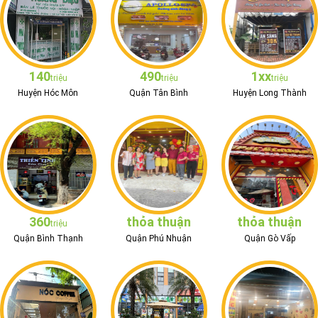
140
490
1xx
triệu
triệu
triệu
Huyện Hóc Môn
Quận Tân Bình
Huyện Long Thành
360
thỏa thuận
thỏa thuận
triệu
Quận Bình Thạnh
Quận Phú Nhuận
Quận Gò Vấp