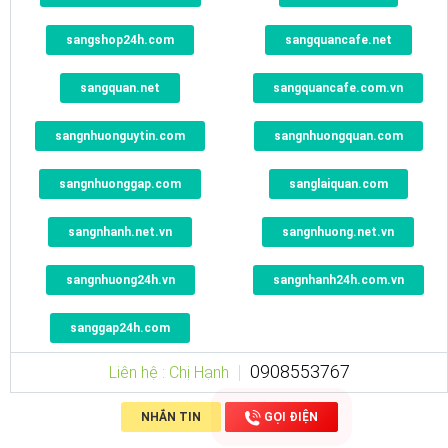
sangshop24h.com
sangquancafe.net
sangquan.net
sangquancafe.com.vn
sangnhuonguytin.com
sangnhuongquan.com
sangnhuonggap.com
sanglaiquan.com
sangnhanh.net.vn
sangnhuong.net.vn
sangnhuong24h.vn
sangnhanh24h.com.vn
sanggap24h.com
0908553767
Liên hệ : Chị Hạnh
NHẮN TIN
GỌI ĐIỆN