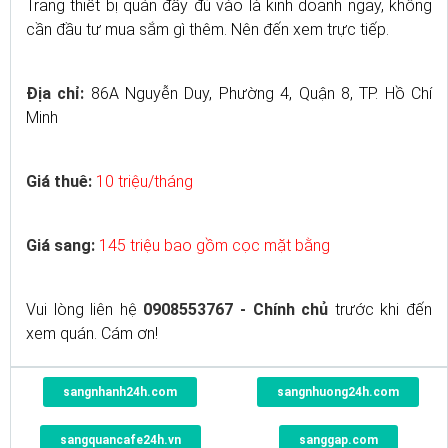
Trang thiết bị quán đầy đủ vào là kinh doanh ngay, không
cần đầu tư mua sắm gì thêm. Nên đến xem trực tiếp.
Địa chỉ:
86A Nguyễn Duy, Phường 4, Quận 8, TP. Hồ Chí
Minh
Giá thuê:
10 triệu/tháng
Giá sang:
145 triệu bao gồm cọc mặt bằng
Vui lòng liên hệ
0908553767 - Chính chủ
trước khi đến
xem quán. Cám ơn!
sangnhanh24h.com
sangnhuong24h.com
sangquancafe24h.vn
sanggap.com