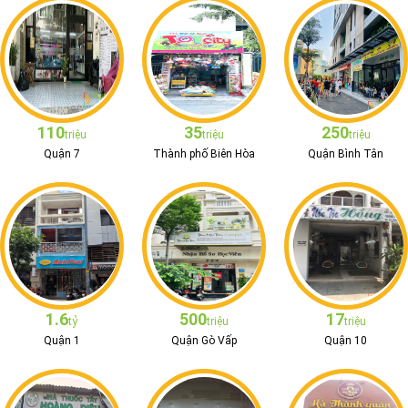
110
35
250
triệu
triệu
triệu
Quận 7
Thành phố Biên Hòa
Quận Bình Tân
1.6
500
17
tỷ
triệu
triệu
Quận 1
Quận Gò Vấp
Quận 10