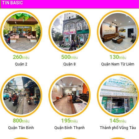
TIN BASIC
260
500
130
triệu
triệu
triệu
Quận 2
Quận 8
Quận Nam Từ Liêm
800
195
145
triệu
triệu
triệu
Quận Tân Bình
Quận Bình Thạnh
Thành phố Vũng Tàu