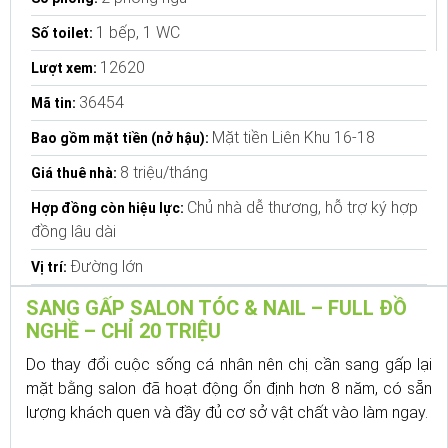
1 bếp, 1 WC
Số toilet:
12620
Lượt xem:
36454
Mã tin:
Mặt tiền Liên Khu 16-18
Bao gồm mặt tiền (nở hậu):
8 triệu/tháng
Giá thuê nhà:
Chủ nhà dễ thương, hỗ trợ ký hợp
Hợp đồng còn hiệu lực:
đồng lâu dài
Đường lớn
Vị trí:
SANG GẤP SALON TÓC & NAIL – FULL ĐỒ
NGHỀ – CHỈ 20 TRIỆU
Do thay đổi cuộc sống cá nhân nên chị cần sang gấp lại
mặt bằng salon đã hoạt động ổn định hơn 8 năm, có sẵn
lượng khách quen và đầy đủ cơ sở vật chất vào làm ngay.