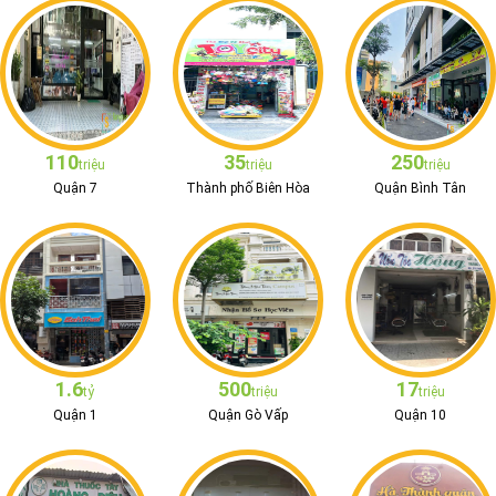
110
35
250
triệu
triệu
triệu
Quận 7
Thành phố Biên Hòa
Quận Bình Tân
1.6
500
17
tỷ
triệu
triệu
Quận 1
Quận Gò Vấp
Quận 10