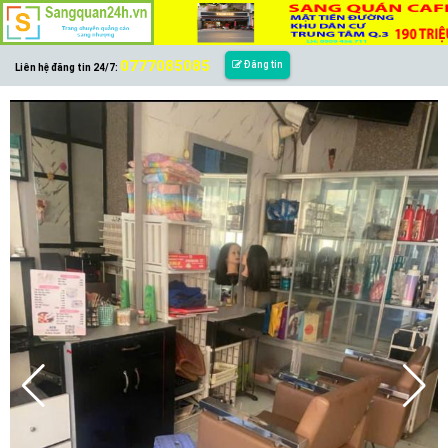
0777085085
Đăng tin
Liên hệ đăng tin 24/7: