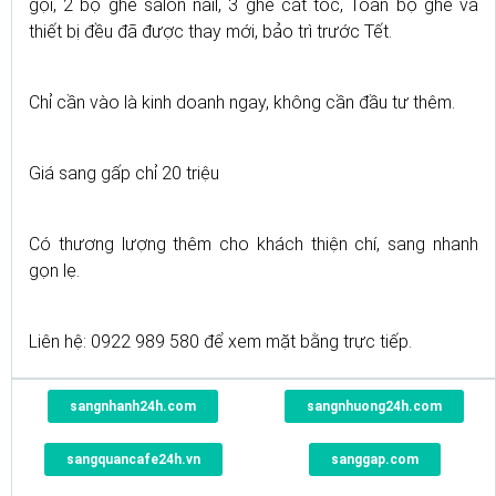
gội, 2 bộ ghế salon nail, 3 ghế cắt tóc, Toàn bộ ghế và
thiết bị đều đã được thay mới, bảo trì trước Tết.
Chỉ cần vào là kinh doanh ngay, không cần đầu tư thêm.
Giá sang gấp chỉ 20 triệu
Có thương lượng thêm cho khách thiện chí, sang nhanh
gọn lẹ.
Liên hệ: 0922 989 580 để xem mặt bằng trực tiếp.
sangnhanh24h.com
sangnhuong24h.com
sangquancafe24h.vn
sanggap.com