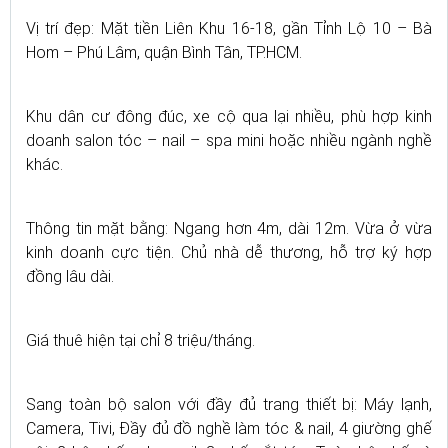
Vị trí đẹp: Mặt tiền Liên Khu 16-18, gần Tỉnh Lộ 10 – Bà
Hom – Phú Lâm, quận Bình Tân, TP.HCM.
Khu dân cư đông đúc, xe cộ qua lại nhiều, phù hợp kinh
doanh salon tóc – nail – spa mini hoặc nhiều ngành nghề
khác.
Thông tin mặt bằng: Ngang hơn 4m, dài 12m. Vừa ở vừa
kinh doanh cực tiện. Chủ nhà dễ thương, hỗ trợ ký hợp
đồng lâu dài.
Giá thuê hiện tại chỉ 8 triệu/tháng.
Sang toàn bộ salon với đầy đủ trang thiết bị: Máy lạnh,
Camera, Tivi, Đầy đủ đồ nghề làm tóc & nail, 4 giường ghế