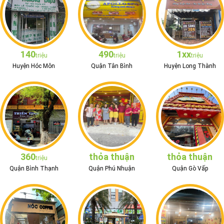
140
490
1xx
triệu
triệu
triệu
Huyện Hóc Môn
Quận Tân Bình
Huyện Long Thành
360
thỏa thuận
thỏa thuận
triệu
Quận Bình Thạnh
Quận Phú Nhuận
Quận Gò Vấp