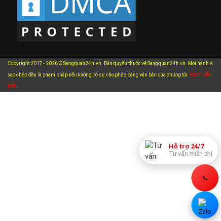
Copyright 2017 - 2026 © Sangquan24h.vn. Bản quyền thuộc về Sangquan24h.vn. Mọi hành vi
xem chi
sao chép đều là phạm pháp nếu không có sự cho phép bằng văn bản của chúng tôi.
tiết
.
Hỗ trợ 24/7
Tư vấn miễn phí
📞