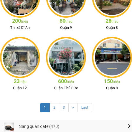
200
80
28
triệu
triệu
triệu
Thị xã Dĩ An
Quận 9
Quận 8
23
600
150
triệu
triệu
triệu
Quận 12
Quận Thủ Đức
Quận 8
1
2
3
»
Last
Sang quán cafe (470)