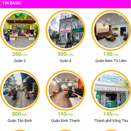
TIN BASIC
260
500
130
triệu
triệu
triệu
Quận 2
Quận 8
Quận Nam Từ Liêm
800
195
145
triệu
triệu
triệu
Quận Tân Bình
Quận Bình Thạnh
Thành phố Vũng Tàu