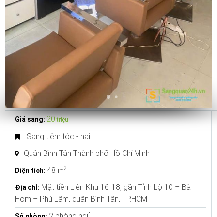
20
Giá sang:
triệu
Sang tiệm tóc - nail
Quận Bình Tân Thành phố Hồ Chí Minh
2
48 m
Diện tích:
Mặt tiền Liên Khu 16-18, gần Tỉnh Lộ 10 – Bà
Địa chỉ:
Hom – Phú Lâm, quận Bình Tân, TP.HCM
2 phòng ngủ
Số phòng: