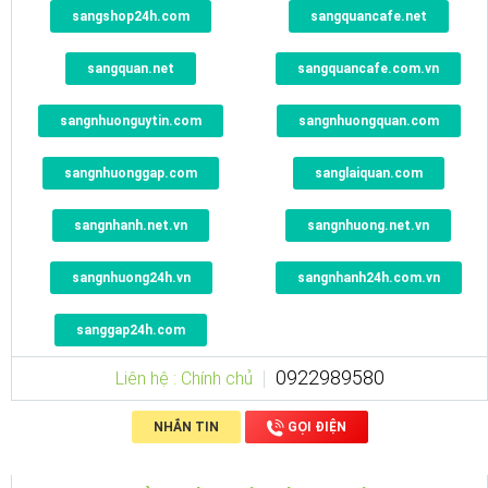
sangshop24h.com
sangquancafe.net
sangquan.net
sangquancafe.com.vn
sangnhuonguytin.com
sangnhuongquan.com
sangnhuonggap.com
sanglaiquan.com
sangnhanh.net.vn
sangnhuong.net.vn
sangnhuong24h.vn
sangnhanh24h.com.vn
sanggap24h.com
0922989580
Liên hệ : Chính chủ
NHẮN TIN
GỌI ĐIỆN